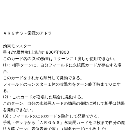
ＡＲＧ☆Ｓ－栄冠のアドラ
効果モンスター
星４/地属性/戦士族/攻1800/守1800
このカード名の(3)の効果は１ターンに１度しか使用できない。
(1)：相手ターンに、自分フィールドに永続罠カードが存在する場
合、
このカードを手札から除外して発動できる。
フィールドのモンスター１体の攻撃力をターン終了時まで０にす
る。
(2)：このカードが召喚した場合に発動する。
このターン、自分の永続罠カードの効果の発動に対して相手は効果
を発動できない。
(3)：フィールドのこのカードを除外して発動できる。
手札・デッキから「ＡＲＧ☆Ｓ」永続罠カードを２枚まで自分の魔
法＆罠ゾーンに表側表示で置く（同名カードは１枚まで）。