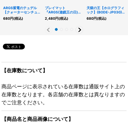
ARGS紫電のテュデル
プレイマット
天獄の王【ホログラフィ
【クォーターセンチュリ
『ARGS(遊戯王の日)』
ック】{BODE-JP030}
ーシークレット】
【-】{-}《プレイマッ
《モンスター》
680
円
(税込)
2,480
円
(税込)
680
円
(税込)
{SUDA-JP071}《罠》
ト》
【在庫数について】
商品ページに表示されている在庫数は通販サイト上の
在庫数となります。各店舗の在庫数とは異なりますの
でご注意ください。
【商品名と商品画像について】