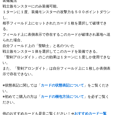
装備魔法
戦士族モンスターにのみ装備可能。
１ターンに１度、装備モンスターの攻撃力を５００ポイントダウン
し、
相手フィールド上にセットされたカード１枚を選択して破壊でき
る。
フィールド上に表側表示で存在するこのカードが破壊され墓地へ送
られた場合、
自分フィールド上の「聖騎士」と名のついた
戦士族モンスター１体を選択してこのカードを装備できる。
「聖剣アロンダイト」のこの効果は１ターンに１度しか使用できな
い。
また、「聖剣アロンダイト」は自分フィールド上に１枚しか表側表
示で存在できない。
※状態表記に関しては「
カードの状態表記について
」をご覧くださ
い。
※初めてご購入の方は「
カードの梱包方法について
」を必ずご覧く
ださい。
他のおすすめカードも是非ご覧ください！⇒
おすすめカード一覧