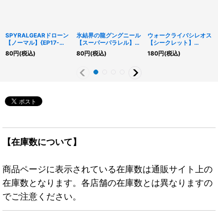
SPYRALGEARドローン
氷結界の龍グングニール
ウォークライバシレオス
【ノーマル】{EP17-
【スーパーパラレル】
【シークレット】
JP026}《モンスター》
{SD40-JPP03}《シン
{WPP2-JP032}《モン
80
円
(税込)
80
円
(税込)
180
円
(税込)
クロ》
スター》
【在庫数について】
商品ページに表示されている在庫数は通販サイト上の
在庫数となります。各店舗の在庫数とは異なりますの
でご注意ください。