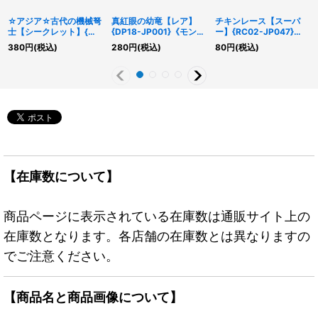
☆アジア☆古代の機械弩
真紅眼の幼竜【レア】
チキンレース【スーパ
士【シークレット】{ア
{DP18-JP001}《モンス
ー】{RC02-JP047}
ジアLVP3-JP016}《リ
ター》
《魔法》
380
円
(税込)
280
円
(税込)
80
円
(税込)
ンク》
【在庫数について】
商品ページに表示されている在庫数は通販サイト上の
在庫数となります。各店舗の在庫数とは異なりますの
でご注意ください。
【商品名と商品画像について】