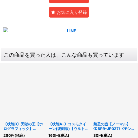
お気に入り登録
この商品を買った人は、こんな商品も買っています
〔状態B〕天獄の王【ホ
〔状態A-〕コスモクイ
禁忌の壺【ノーマル】
ログラフィック】
ーン(復刻版)【ウルト
{DBPR-JP027}《モン
{BODE-JP030}《モン
ラ】{-}《モンスター》
スター》
280
円
(税込)
160
円
(税込)
30
円
(税込)
スター》