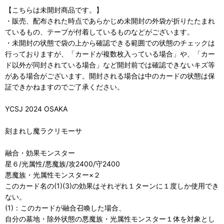
【こちらは未開封商品です。】
・販売、配布された時点であらかじめ未開封の外袋が折りたたまれ
ているもの、テープが付着しているものなどがございます。
・未開封の状態で袋の上から確認できる範囲での状態のチェックは
行っておりますが、「カードが複数枚入っている場合」や、「カー
ド以外が同封されている場合」など開封前では確認できないキズ等
がある場合がございます。開封される場合は中のカードの状態は保
証できかねますのでご了承ください。
YCSJ 2024 OSAKA
刻まれし魔ラクリモーサ
融合・効果モンスター
星６/光属性/悪魔族/攻2400/守2400
悪魔族・光属性モンスター×２
このカード名の(1)(3)の効果はそれぞれ１ターンに１度しか使用でき
ない。
(1)：このカードが融合召喚した場合、
自分の墓地・除外状態の悪魔族・光属性モンスター１体を対象とし