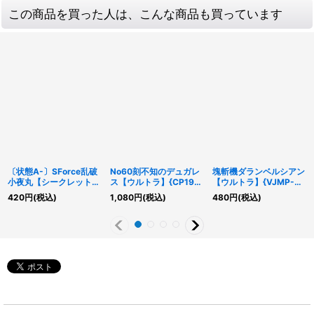
この商品を買った人は、こんな商品も買っています
〔状態A-〕SForce乱破
No60刻不知のデュガレ
塊斬機ダランベルシアン
小夜丸【シークレット】
ス【ウルトラ】{CP19-
【ウルトラ】{VJMP-
{BLVO-JP011}《モンス
JP031}《エクシーズ》
JP170}《エクシーズ》
420
円
(税込)
1,080
円
(税込)
480
円
(税込)
ター》