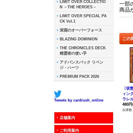
LIMIT OVER COLLECTIO
一部
N －THE HEROES－
商品
LIMIT OVER SPECIAL PA
CK Vol.1
深淵のオーバーフォース
この
BLAZING DOMINION
THE CHRONICLES DECK
精霊術の使い手
アドバンスパック リベン
ジ・ハーツ
PREMIUM PACK 2026
〔状
ィン
ラレル】
Tweets by cardrush_online
《モ
480円
在庫数 
店舗案内
ご利用案内