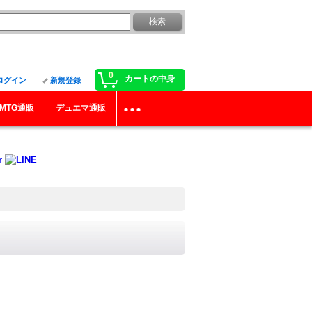
0
カートの中身
ログイン
新規登録
MTG通販
デュエマ通販