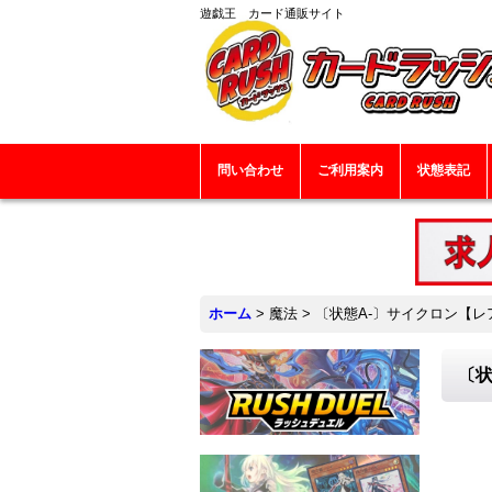
遊戯王 カード通販サイト
問い合わせ
ご利用案内
状態表記
ホーム
>
魔法
>
〔状態A-〕サイクロン【レア】
〔状