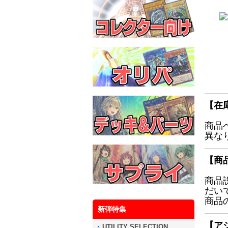
【在
商品
異な
【商
商品
だい
商品
新弾特集
【ア
UTILITY SELECTION