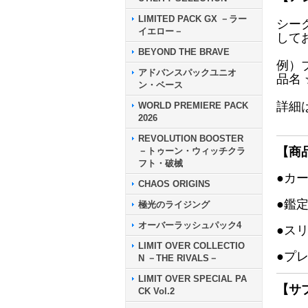
LIMITED PACK GX －ラー
シー
イエロー－
して
BEYOND THE BRAVE
例）
アドバンスパックユニオ
品名
ン・ベース
詳細
WORLD PREMIERE PACK
2026
REVOLUTION BOOSTER
【商
－トゥーン・ウィッチクラ
フト・破械
●カ
CHAOS ORIGINS
●鑑
極光のライジング
オーバーラッシュパック4
●ス
LIMIT OVER COLLECTIO
●プ
N －THE RIVALS－
LIMIT OVER SPECIAL PA
【サ
CK Vol.2