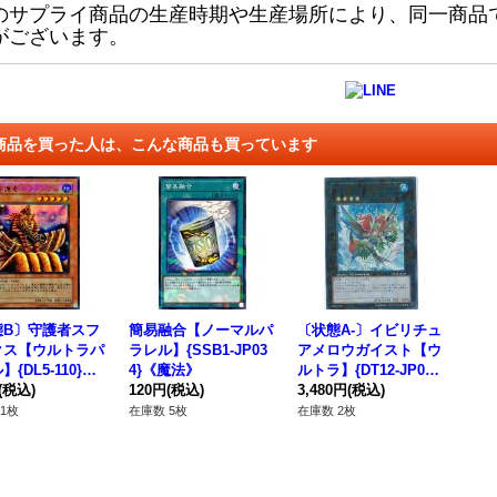
のサプライ商品の生産時期や生産場所により、同一商品
がございます。
商品を買った人は、こんな商品も買っています
態B〕守護者スフ
簡易融合【ノーマルパ
〔状態A-〕イビリチュ
クス【ウルトラパ
ラレル】{SSB1-JP03
アメロウガイスト【ウ
{DL5-110}
4}《魔法》
ルトラ】{DT12-JP03
ンスター》
(税込)
120円
(税込)
9}《エクシーズ》
3,480円
(税込)
1枚
在庫数 5枚
在庫数 2枚