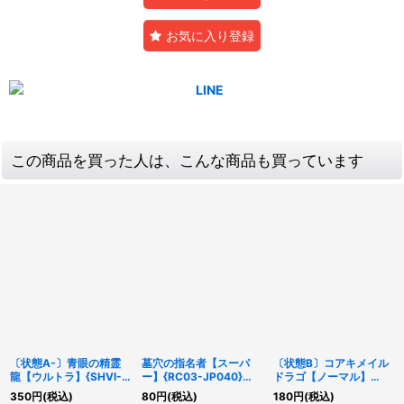
お気に入り登録
この商品を買った人は、こんな商品も買っています
〔状態A-〕青眼の精霊
墓穴の指名者【スーパ
〔状態B〕コアキメイル
龍【ウルトラ】{SHVI-
ー】{RC03-JP040}
ドラゴ【ノーマル】
JP052}《シンクロ》
《魔法》
{RGBT-JP024}《モン
350
円
(税込)
80
円
(税込)
180
円
(税込)
スター》