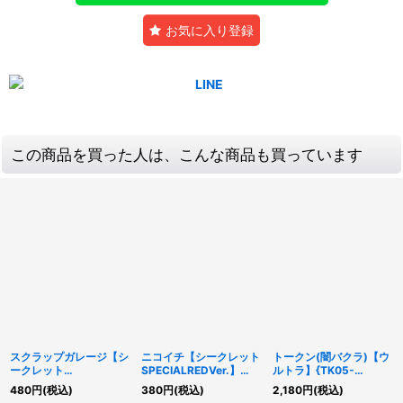
お気に入り登録
この商品を買った人は、こんな商品も買っています
スクラップガレージ【シ
ニコイチ【シークレット
トークン(闇バクラ)【ウ
ークレット
SPECIALREDVer.】
ルトラ】{TK05-
SPECIALREDVer.】
{25PP-JP002}《魔
JP003}《トークン》
480
円
(税込)
380
円
(税込)
2,180
円
(税込)
{25PP-JP003}《罠》
法》