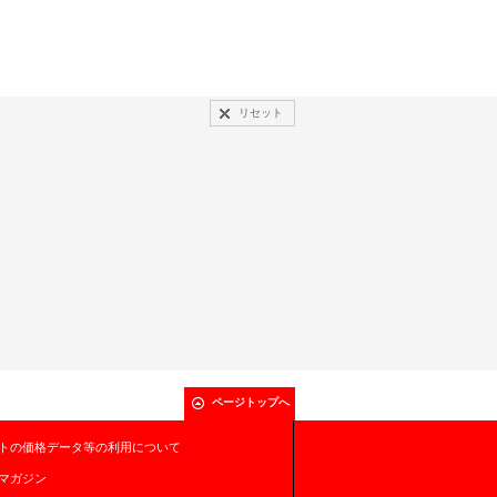
リセット
ページトップへ
トの価格データ等の利用について
マガジン