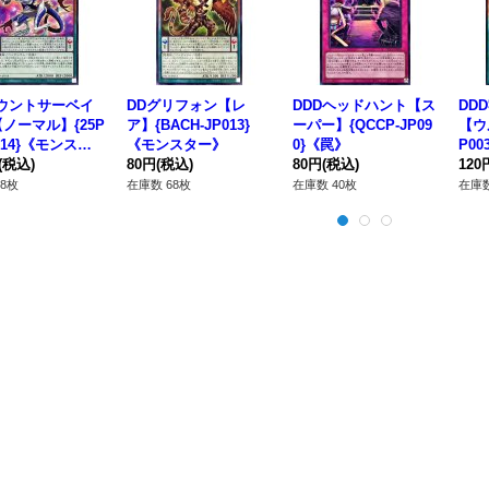
カウントサーベイ
DDグリフォン【レ
DDDヘッドハント【ス
DD
ノーマル】{25P
ア】{BACH-JP013}
ーパー】{QCCP-JP09
【ウ
P014}《モンスタ
《モンスター》
0}《罠》
P0
(税込)
80円
(税込)
80円
(税込)
120
8枚
在庫数 68枚
在庫数 40枚
在庫数