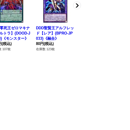
D零死王ゼロマキナ
DDD聖賢王アルフレッ
DDD天空王ゼウスラグ
零
ルトラ】{DOOD-J
ド【レア】{BPRO-JP
ナロク【スーパー】{D
ル】
03}《モンスター》
033}《融合》
OOD-JP049}《リン
《
円
(税込)
80円
(税込)
ク》
80円
(税込)
50
 107枚
在庫数 123枚
在庫数 44枚
在庫