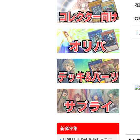
在
数
新弾特集
LIMITED PACK GX －ラー