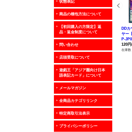
状態表記
商品の梱包方法について
【初回購入の方限定】返
DD
品・返金制度について
ヤー【
P-J
ー》
120円
問い合わせ
在庫数 
店頭受取について
遊戯王「アジア圏向け日本
語表記カード」について
メールマガジン
全商品カテゴリリンク
特定商取引法表示
プライバシーポリシー