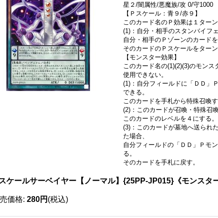
星２/闇属性/悪魔族/攻 0/守1000
【Ｐスケール：青９/赤９】
このカード名のＰ効果は１ターン
(1)：自分・相手のスタンバイフ
自分・相手のＰゾーンのカードを
そのカードのＰスケールをターン
【モンスター効果】
このカード名の(1)(2)(3)の
使用できない。
(1)：自分フィールドに「ＤＤ
できる。
このカードを手札から特殊召喚す
(2)：このカードが召喚・特殊召
このカードのレベルを４にする。
(3)：このカードが墓地へ送ら
た場合、
自分フィールドの「ＤＤ」Ｐモン
る。
そのカードを手札に戻す。
スケールサーベイヤー【ノーマル】{25PP-JP015}《モンスタ
売価格
:
280円
(税込)