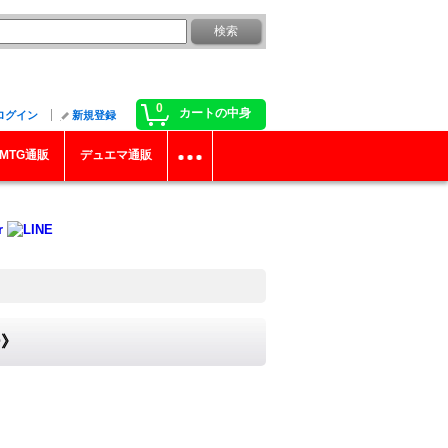
0
カートの中身
ログイン
新規登録
MTG通販
デュエマ通販
ー》