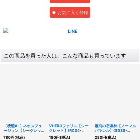
お気に入り登録
この商品を買った人は、こんな商品も買っています
〔状態A-〕ネオスフュ
VHEROファリス【シー
混沌の召喚神【ノーマル
ージョン【シークレッ
クレット】{RC04-
パラレル】{SD38-
ト】{SAST-JP060}
JP004}《モンスター》
JP004}《モンスター》
780
円
(税込)
180
円
(税込)
280
円
(税込)
《魔法》