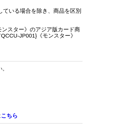
している場合を除き、商品を区別
}《モンスター》のアジア版カード商
CU-JP001}《モンスター》
い。
は
こちら