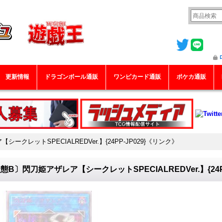
更新情報
ドラゴンボール通販
ワンピカード通販
ポケカ通販
ークレットSPECIALREDVer.】{24PP-JP029}《リンク》
態B〕閃刀姫アザレア【シークレットSPECIALREDVer.】{24P