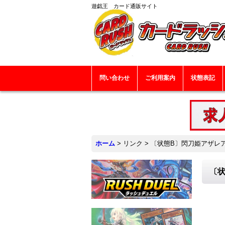
遊戯王 カード通販サイト
問い合わせ
ご利用案内
状態表記
ホーム
>
リンク
>
〔状態B〕閃刀姫アザレア【シ
〔状