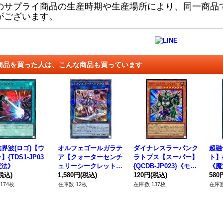
のサプライ商品の生産時期や生産場所により、同一商品
がございます。
商品を買った人は、こんな商品も買っています
界波(ロゴ)【ウ
オルフェゴールガラテ
ダイナレスラーパンク
超融
{TDS1-JP03
ア【クォーターセンチ
ラトプス【スーパー】
ト】{
魔法》
ュリーシークレット】
{QCDB-JP023}《モン
《魔
税込)
{QCTB-JP047}《リン
1,580円
(税込)
スター》
120円
(税込)
580
ク》
174枚
在庫数 12枚
在庫数 137枚
在庫数