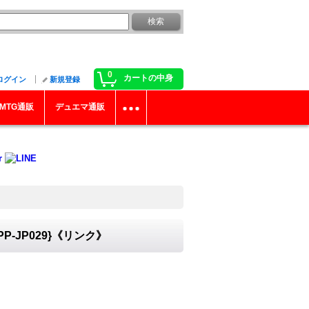
0
カートの中身
ログイン
新規登録
MTG通販
デュエマ通販
P-JP029}《リンク》