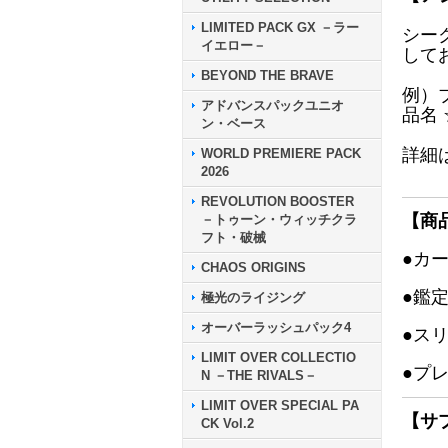
LIMITED PACK GX －ラー
シー
イエロー－
して
BEYOND THE BRAVE
例）
アドバンスパックユニオ
品名
ン・ベース
詳細
WORLD PREMIERE PACK
2026
REVOLUTION BOOSTER
【商
－トゥーン・ウィッチクラ
フト・破械
●カ
CHAOS ORIGINS
●鑑
極光のライジング
オーバーラッシュパック4
●ス
LIMIT OVER COLLECTIO
●プ
N －THE RIVALS－
LIMIT OVER SPECIAL PA
【サ
CK Vol.2