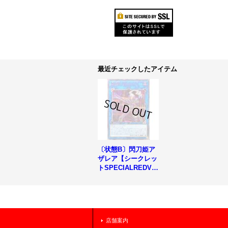
最近チェックしたアイテム
〔状態B〕閃刀姫ア
ザレア【シークレッ
トSPECIALREDVe
r.】{24PP-JP029}
《リンク》
店舗案内