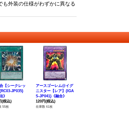
でも外装の仕様がわずかに異なる
合【シークレッ
アースゴーレム@イグ
RC03-JP035}
ニスター【レア】{IGA
法》
S-JP041}《融合》
円
(税込)
120円
(税込)
 55枚
在庫数 61枚