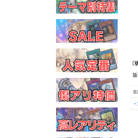
〔状
販
在