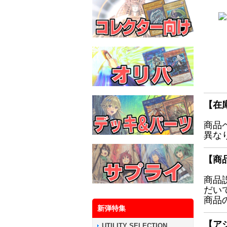
【在
商品
異な
【商
商品
だい
商品
新弾特集
【ア
UTILITY SELECTION