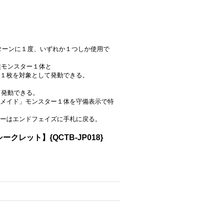
は１ターンに１度、いずれか１つしか使用で
族モンスター１体と
１枚を対象として発動できる。
て発動できる。
メイド」モンスター１体を守備表示で特
ーはエンドフェイズに手札に戻る。
レット】{QCTB-JP018}