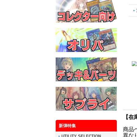
【在
新弾特集
商品
異な
UTILITY SELECTION