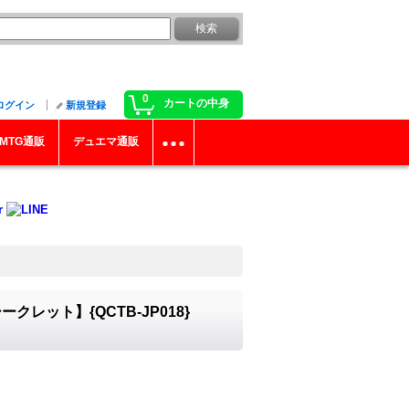
0
カートの中身
ログイン
新規登録
MTG通販
デュエマ通販
ット】{QCTB-JP018}