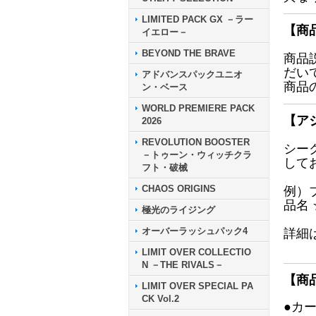
LIMITED PACK GX －ラー
【商
イエロー－
BEYOND THE BRAVE
商品
だい
アドバンスパックユニオ
商品
ン・ベース
WORLD PREMIERE PACK
【ア
2026
REVOLUTION BOOSTER
シー
－トゥーン・ウィッチクラ
して
フト・破械
CHAOS ORIGINS
例）
品名
極光のライジング
オーバーラッシュパック4
詳細
LIMIT OVER COLLECTIO
N －THE RIVALS－
【商
LIMIT OVER SPECIAL PA
CK Vol.2
●カ