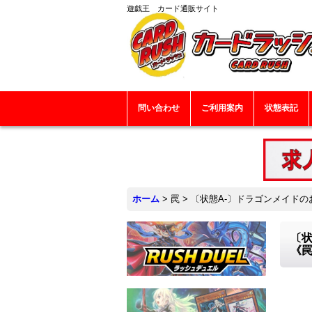
遊戯王 カード通販サイト
問い合わせ
ご利用案内
状態表記
ホーム
>
罠
>
〔状態A-〕ドラゴンメイドのお
〔状
《