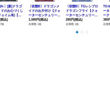
A-〕[新]ドラゴ
〔状態B〕ドラゴンメ
〔状態B〕TGレシプロ
TG
イドのお心づくし
イドのお片付け【クォ
ドラゴンフライ【クォ
ータ
/チェイム有)【ク
ーターセンチュリーシ
ーターセンチュリーシ
ーク
ターセンチュリー
(税込)
ークレット】{QCTB-J
1,080円
(税込)
ークレット】{QCCP-J
280円
(税込)
P0
380
レット】{QCA
P018}《罠》
P041}《シンクロ》
7枚
在庫数 1枚
在庫数 1枚
在庫数
066}《魔法》