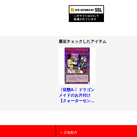
最近チェックしたアイテム
〔状態A-〕ドラゴン
メイドのお片付け
【クォーターセンチ
ュリーシークレッ
ト】{QCTB-JP018}
《罠》
店舗案内