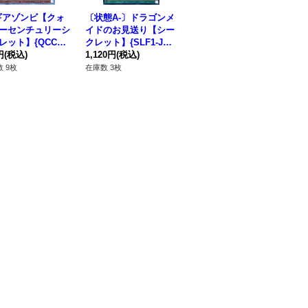
ギアゾンビ【クォ
〔状態A-〕ドラゴンメ
〔状態A-〕アロマセラ
〔
ーセンチュリーシ
イドのお見送り【シー
フィアンゼリカ【クォ
ス
レット】{QCCP-J
クレット】{SLF1-JP0
ーターセンチュリーシ
タ
40}《モンスター》
円
(税込)
70}《魔法》
1,120円
(税込)
ークレット】{QCCU-J
550円
(税込)
クレ
1,
P162}《モンスター》
2
 9枚
在庫数 3枚
在庫数 3枚
在庫