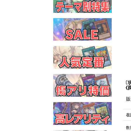
〔
《
販
在
数