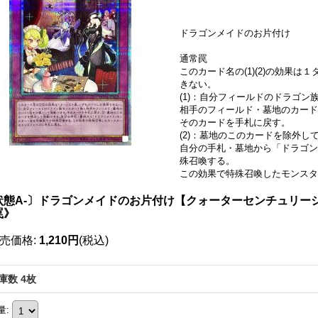
ドラゴンメイドのお片付け
通常罠
このカード名の(1)(2)の効果
きない。
(1)：自分フィールドのドラゴン
相手のフィールド・墓地のカード
そのカードを手札に戻す。
(2)：墓地のこのカードを除外し
自分の手札・墓地から「ドラゴン
殊召喚する。
この効果で特殊召喚したモンスタ
状態A-〕ドラゴンメイドのお片付け【クォーターセンチュリーシーク
罠》
売価格
:
1,210円
(税込)
庫数 4枚
量
: