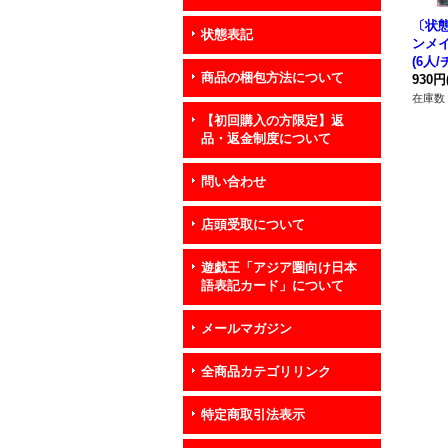
〔状態
状態表記
ンメ
(6人
商品の梱包方法について
ォー
930円
シーク
在庫数 
C-JP
【初回購入の方限定】返
品・返金制度について
問い合わせ
店頭受取について
遊戯王「アジア圏向け日本
語表記カード」について
メールマガジン
全商品カテゴリリンク
特定商取引法表示