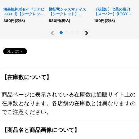
海皇龍神ポセイドラアビ
極征竜シャスマティス
〔状態B〕七星の宝刀
ス(ロゴ)【シークレッ
【シークレット】
【スーパー】{LTGY-
ト】{25LP-JP012}《エ
{ALIN-JP047}《エクシ
JP066}《魔法》
380
円
(税込)
580
円
(税込)
180
円
(税込)
クシーズ》
ーズ》
【在庫数について】
商品ページに表示されている在庫数は通販サイト上の
在庫数となります。各店舗の在庫数とは異なりますの
でご注意ください。
【商品名と商品画像について】