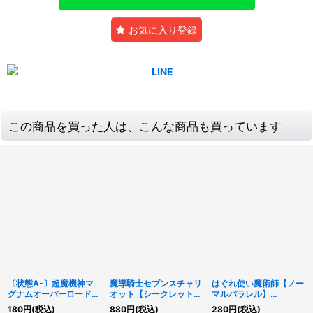
お気に入り登録
この商品を買った人は、こんな商品も買っています
〔状態A-〕超魔機神マ
魔導騎士セブンスチャリ
はぐれ使い魔術師【ノー
グナムオーバーロード
オット【シークレット】
マルパラレル】
【ラッシュレア】
{RD/KP13-JP043}
{RD/SJMP-JP032}
180
円
(税込)
880
円
(税込)
280
円
(税込)