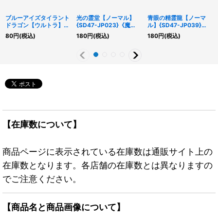
ブルーアイズタイラント
光の霊堂【ノーマル】
青眼の精霊龍【ノーマ
ドラゴン【ウルトラ】
{SD47-JP023}《魔
ル】{SD47-JP039}
{25LP-JP019}《融合》
法》
《シンクロ》
80
円
(税込)
180
円
(税込)
180
円
(税込)
【在庫数について】
商品ページに表示されている在庫数は通販サイト上の
在庫数となります。各店舗の在庫数とは異なりますの
でご注意ください。
【商品名と商品画像について】