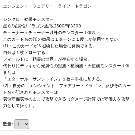
エンシェント・フェアリー・ライフ・ドラゴン
シンクロ・効果モンスター
星８/光属性/ドラゴン族/攻2500/守3300
チューナー＋チューナー以外のモンスター１体以上
このカード名の(1)の効果は１ターンに１度しか使用できない。
(1)：このカードがＳ召喚した場合に発動できる。
自分は１枚ドローする。
フィールドに「精霊の世界」が存在する場合、
代わりにデッキから光属性の獣族・植物族・天使族モンスター１体
または
「エターナル・サンシャイン」１枚を手札に加える。
(2)：自分の「エンシェント・フェアリー・ドラゴン」及びそのカー
ド名が記されたモンスターは
表側守備表示のままで攻撃できる（ダメージ計算では守備力を攻撃
力として扱う）。
数量
: