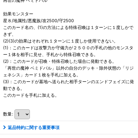
再世の魔神 ベミドバル
効果モンスター
星８/地属性/悪魔族/攻2500/守2500
このカード名の、(1)の方法による特殊召喚は１ターンに１度しかで
きず、
(2)(3)の効果はそれぞれ１ターンに１度しか使用できない。
(1)：このカードは攻撃力か守備力が２５００の手札の他のモンスタ
ー１体を相手に見せ、手札から特殊召喚できる。
(2)：このカードが召喚・特殊召喚した場合に発動できる。
「再世の魔神 ベミドバル」以外の自分のデッキ・除外状態の「リジ
ェネシス」カード１枚を手札に加える。
(3)：このカードが墓地へ送られた相手ターンのエンドフェイズに発
動できる。
このカードを手札に加える。
数量
:
返品特約に関する重要事項