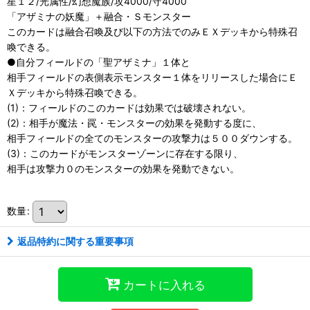
星１２/光属性/幻想魔族/攻4000/守4000
「アザミナの妖魔」＋融合・Ｓモンスター
このカードは融合召喚及び以下の方法でのみＥＸデッキから特殊召
喚できる。
●自分フィールドの「聖アザミナ」１体と
相手フィールドの表側表示モンスター１体をリリースした場合にＥ
Ｘデッキから特殊召喚できる。
(1)：フィールドのこのカードは効果では破壊されない。
(2)：相手が魔法・罠・モンスターの効果を発動する度に、
相手フィールドの全てのモンスターの攻撃力は５００ダウンする。
(3)：このカードがモンスターゾーンに存在する限り、
相手は攻撃力０のモンスターの効果を発動できない。
数量
:
返品特約に関する重要事項
カートに入れる