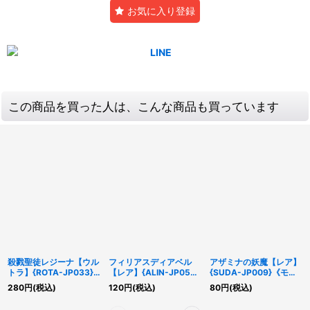
お気に入り登録
この商品を買った人は、こんな商品も買っています
殺戮聖徒レジーナ【ウル
フィリアスディアベル
アザミナの妖魔【レア】
トラ】{ROTA-JP033}
【レア】{ALIN-JP057}
{SUDA-JP009}《モン
《融合》
《魔法》
スター》
280
円
(税込)
120
円
(税込)
80
円
(税込)