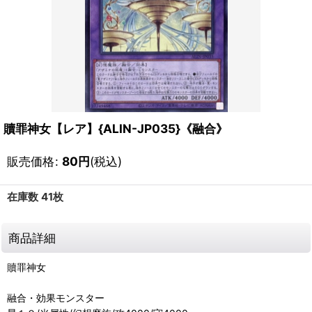
贖罪神女【レア】{ALIN-JP035}《融合》
販売価格
:
80
円
(税込)
在庫数 41枚
商品詳細
贖罪神女
融合・効果モンスター