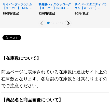
サイバーダークヴルム
黎銘機ヘオスヴァローグ
サイバーエタニティドラ
【スーパー】{ALIN-
【スーパー】{ROTA-
ゴン【スーパー】
JP027}《モンスター》
JP035}《融合》
{LOCR-JP058}《融
180
円
(税込)
120
円
(税込)
80
円
(税込)
合》
【在庫数について】
商品ページに表示されている在庫数は通販サイト上の
在庫数となります。各店舗の在庫数とは異なりますの
でご注意ください。
【商品名と商品画像について】