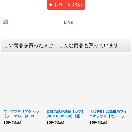
お気に入り登録
この商品を買った人は、こんな商品も買っています
プリママテリアクトル
原質の炉心溶融【レア】
〔状態B〕水晶機巧フェ
【ノーマル】{ALIN-
{SUDA-JP059}《魔
ニキシオン【ウルトラ】
JP021}《モンスター》
法》
{INOV-JP046}《シンク
30
円
(税込)
80
円
(税込)
80
円
(税込)
ロ》