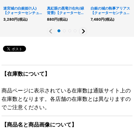
迷宮城の白銀姫(1人)
真紅眼の黒竜(1右向/緑
白銀の城の執事アリアス
【クォーターセンチュリ
背景)【クォーターセン
【クォーターセンチュリ
ーシークレット】
チュリーシークレット】
ーシークレット】
3,280
円
(税込)
880
円
(税込)
7,480
円
(税込)
{QCAC-JP011}《モン
{QCAC-JP022}《モン
{AGOV-JP017}《モン
スター》
スター》
スター》
【在庫数について】
商品ページに表示されている在庫数は通販サイト上の
在庫数となります。各店舗の在庫数とは異なりますの
でご注意ください。
【商品名と商品画像について】