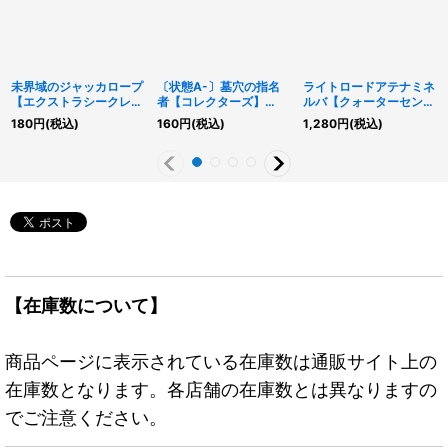
未界域のジャッカロープ
〔状態A-〕墓穴の指名
ライトロードアテナミネ
【エクストラシークレッ
者【コレクターズ】
ルバ【クォーターセンチ
ト】{RC04-JP014}《モ
{RC04-JP058}《魔
ュリーシークレット】
180
円
(税込)
160
円
(税込)
1,280
円
(税込)
ンスター》
法》
{LEDE-JP043}《シンク
ロ》
【在庫数について】
商品ページに表示されている在庫数は通販サイト上の
在庫数となります。各店舗の在庫数とは異なりますの
でご注意ください。