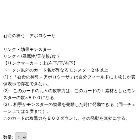
召命の神弓－アポロウーサ
リンク・効果モンスター
リンク４/風属性/天使族/攻 ?
【リンクマーカー：上/左下/下/右下】
トークン以外のカード名が異なるモンスター２体以上
(1)：「召命の神弓－アポロウーサ」は自分フィールドに１枚しか表
側表示で存在できない。
(2)：このカードの元々の攻撃力は、このカードのＬ素材としたモン
スターの数×８００になる。
(3)：相手がモンスターの効果を発動した時に発動できる（同一チェ
ーン上では１度まで）。
このカードの攻撃力を８００ダウンし、その発動を無効にする。
数量
: