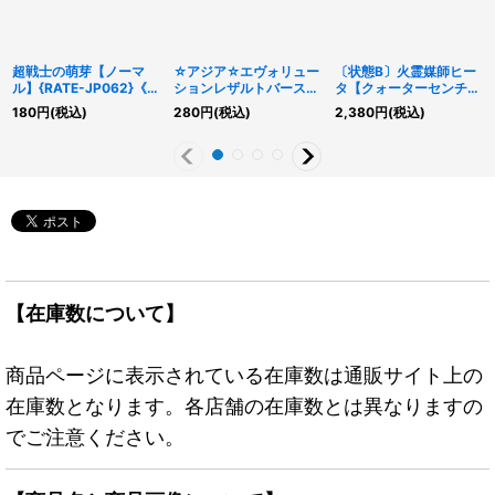
超戦士の萌芽【ノーマ
☆アジア☆エヴォリュー
〔状態B〕火霊媒師ヒー
ル】{RATE-JP062}《魔
ションレザルトバースト
タ【クォーターセンチュ
法》
【プリズマティックシー
リーシークレット】
180
円
(税込)
280
円
(税込)
2,380
円
(税込)
クレット】{アジア
{DUNE-JP026}《モン
HC01-JP013}《魔法》
スター》
【在庫数について】
商品ページに表示されている在庫数は通販サイト上の
在庫数となります。各店舗の在庫数とは異なりますの
でご注意ください。