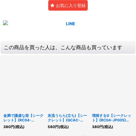
お気に入り登録
この商品を買った人は、こんな商品も買っています
金満で謙虚な壺【シーク
灰流うらら(立ち)【シー
増殖するG【シークレッ
レット】{RC04-
クレット】{QCAC-
ト】{RC04-JP005}
JP067}《魔法》
JP050}《モンスター》
《モンスター》
380
円
(税込)
580
円
(税込)
380
円
(税込)