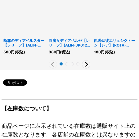
断罪のディアベルスター
白魔女ディアベルゼ【レ
飢渇聖徒エリュシクトー
【レリーフ】{ALIN-
リーフ】{ALIN-JP012}
ン【レア】{ROTA-
JP011}《モンスター》
《モンスター》
JP032}《融合》
580
円
(税込)
380
円
(税込)
180
円
(税込)
【在庫数について】
商品ページに表示されている在庫数は通販サイト上の
在庫数となります。各店舗の在庫数とは異なりますの