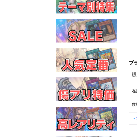
ブラ
販
在
数