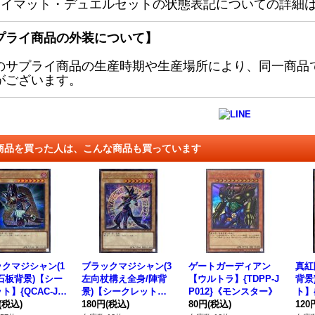
レイマット・デュエルセットの状態表記についての詳細
プライ商品の外装について】
のサプライ商品の生産時期や生産場所により、同一商品
がございます。
商品を買った人は、こんな商品も買っています
クマジシャン(1
ブラックマジシャン(3
ゲートガーディアン
真紅
石板背景)【シー
左向杖構え全身/陣背
【ウルトラ】{TDPP-J
背景
ト】{QCAC-JP
景)【シークレット】
P012}《モンスター》
ト】{
}《モンスター》
(税込)
{QCAC-JP018}《モン
180円
(税込)
80円
(税込)
《モ
120