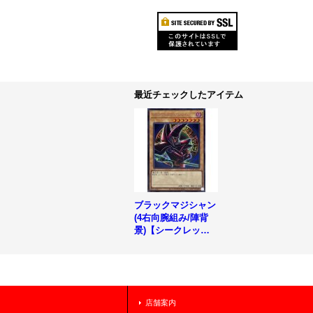
最近チェックしたアイテム
ブラックマジシャン
(4右向腕組み/陣背
景)【シークレッ
ト】{QCAC-JP018}
《モンスター》
店舗案内