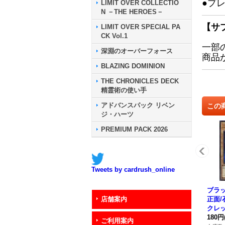
●プ
LIMIT OVER COLLECTIO
N －THE HEROES－
【サ
LIMIT OVER SPECIAL PA
CK Vol.1
一部
深淵のオーバーフォース
商品
BLAZING DOMINION
THE CHRONICLES DECK
精霊術の使い手
アドバンスパック リベン
この
ジ・ハーツ
PREMIUM PACK 2026
Tweets by cardrush_online
ブラッ
正面/
店舗案内
クレッ
018
180円
ご利用案内