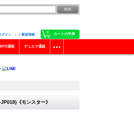
0
カートの中身
ログイン
新規登録
MTG通販
デュエマ通販
JP018}《モンスター》