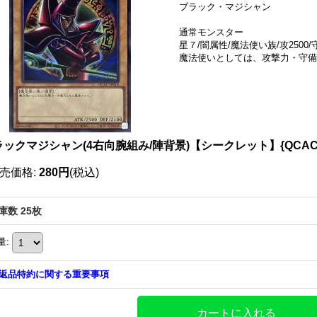
ブラック・マジシャン
通常モンスター
星７/闇属性/魔法使い族/攻2500/守
魔法使いとしては、攻撃力・守備
ックマジシャン(4右向腕組み/陣背景)【シークレット】{QCAC-
売価格
:
280円
(税込)
庫数 25枚
量
:
返品特約に関する重要事項