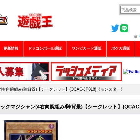
更新情報
ドラゴンボール通販
ワンピカード通販
ポケカ通販
右向腕組み/陣背景)【シークレット】{QCAC-JP018}《モンスター》
ックマジシャン(4右向腕組み/陣背景)【シークレット】{QCAC-