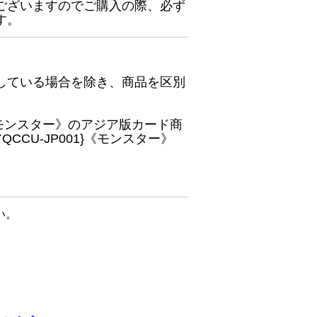
ございますのでご購入の際、必ず
す。
している場合を除き、商品を区別
}《モンスター》のアジア版カード商
CU-JP001}《モンスター》
い。