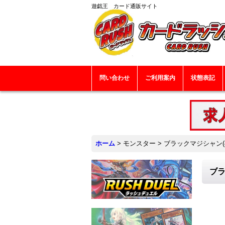
遊戯王 カード通販サイト
問い合わせ
ご利用案内
状態表記
ホーム
>
モンスター
>
ブラックマジシャン(4
ブラ