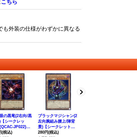
は
こちら
でも外装の仕様がわずかに異なる
眼の黒竜(2右向/黒
ブラックマジシャン(2
〔状態A-〕ブラックマ
ブ
)【シークレッ
左向腕組み腰上/陣背
ジシャン(2左向腕組み
右
QCAC-JP022}
景)【シークレット】
腰上/陣背景)【シーク
【
ンスター》
円
(税込)
{QCAC-JP018}《モン
280円
(税込)
レット】{QCAC-JP01
260円
(税込)
AC
28