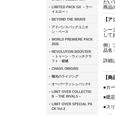
だい
商品
LIMITED PACK GX －ラー
イエロー－
【ア
BEYOND THE BRAVE
アドバンスパックユニオ
シー
ン・ベース
して
WORLD PREMIERE PACK
2026
例）
品名
REVOLUTION BOOSTER
－トゥーン・ウィッチクラ
詳細
フト・破械
CHAOS ORIGINS
極光のライジング
【商
オーバーラッシュパック4
●カ
LIMIT OVER COLLECTIO
N －THE RIVALS－
●鑑
LIMIT OVER SPECIAL PA
●ス
CK Vol.2