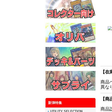
【在
商品
異な
【商
新弾特集
商品
UTILITY SELECTION