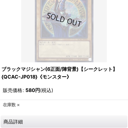
ブラックマジシャン(6正面/陣背景)【シークレット】
{QCAC-JP018}《モンスター》
販売価格
:
580
円
(税込)
在庫数 ×
商品詳細