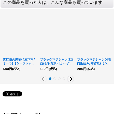
この商品を買った人は、こんな商品も買っています
真紅眼の黒竜(4左下向/
ブラックマジシャン(1正
ブラックマジシャン(4右
オーラ)【シークレッ
面/石板背景)【シークレ
向腕組み/陣背景)【シー
ト】{QCAC-JP022}
ット】{QCAC-JP018}
クレット】{QCAC-
580
円
(税込)
180
円
(税込)
280
円
(税込)
《モンスター》
《モンスター》
JP018}《モンスター》