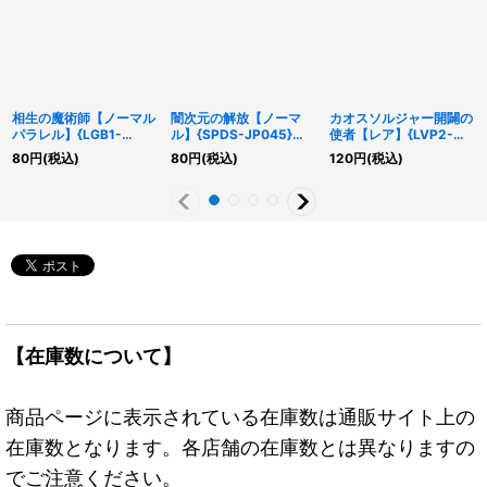
相生の魔術師【ノーマル
闇次元の解放【ノーマ
カオスソルジャー開闢の
パラレル】{LGB1-
ル】{SPDS-JP045}
使者【レア】{LVP2-
JP036}《モンスター》
《罠》
JP003}《モンスター》
80
円
(税込)
80
円
(税込)
120
円
(税込)
【在庫数について】
商品ページに表示されている在庫数は通販サイト上の
在庫数となります。各店舗の在庫数とは異なりますの
でご注意ください。