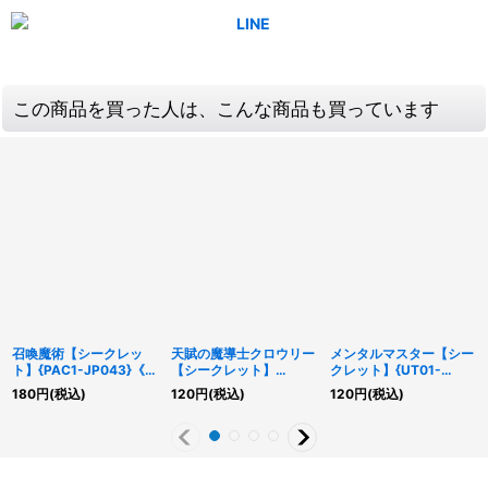
この商品を買った人は、こんな商品も買っています
召喚魔術【シークレッ
天賦の魔導士クロウリー
メンタルマスター【シー
ト】{PAC1-JP043}《魔
【シークレット】
クレット】{UT01-
法》
{UT01-JP017}《モンス
JP025}《モンスター》
180
円
(税込)
120
円
(税込)
120
円
(税込)
ター》