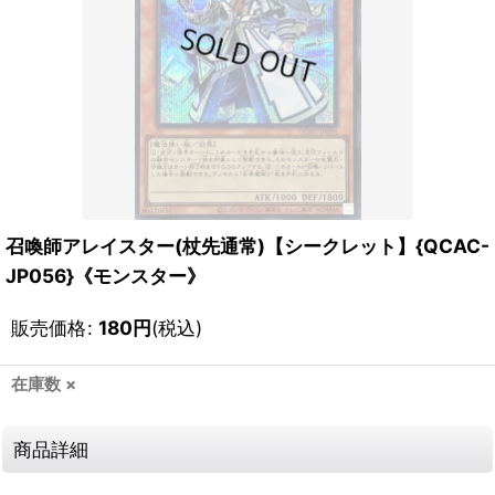
召喚師アレイスター(杖先通常)【シークレット】{QCAC-
JP056}《モンスター》
販売価格
:
180
円
(税込)
在庫数 ×
商品詳細