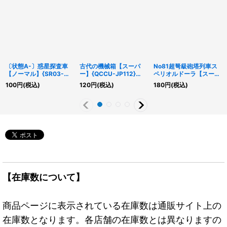
〔状態A-〕惑星探査車
古代の機械箱【スーパ
No81超弩級砲塔列車ス
【ノーマル】{SR03-
ー】{QCCU-JP112}
ペリオルドーラ【スーパ
JP013}《モンスター》
《モンスター》
ー】{SLF1-JP012}《エ
100
円
(税込)
120
円
(税込)
180
円
(税込)
クシーズ》
【在庫数について】
商品ページに表示されている在庫数は通販サイト上の
在庫数となります。各店舗の在庫数とは異なりますの