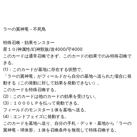
ラーの翼神竜－不死鳥
特殊召喚・効果モンスター
星１０/神属性/幻神獣族/攻4000/守4000
このカードは通常召喚できず、このカードの効果でのみ特殊召喚で
きる。
(1)：このカードが墓地に存在する状態で、
「ラーの翼神竜」がフィールドから自分の墓地へ送られた場合に発
動する（この発動に対して効果を発動できない）。
このカードを特殊召喚する。
(2)：このカードは他のカードの効果を受けない。
(3)：１０００ＬＰを払って発動できる。
フィールドのモンスター１体を墓地へ送る。
(4)：エンドフェイズに発動する。
このカードを墓地へ送り、自分の手札・デッキ・墓地から「ラーの
翼神竜－球体形」１体を召喚条件を無視して特殊召喚する。