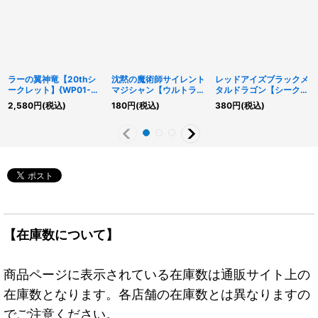
ラーの翼神竜【20thシ
沈黙の魔術師サイレント
レッドアイズブラックメ
ークレット】{WP01-
マジシャン【ウルトラ】
タルドラゴン【シークレ
JP001}《モンスター》
{RC02-JP011}《モンス
ット】{QCLP-JP005}
2,580
円
(税込)
180
円
(税込)
380
円
(税込)
ター》
《モンスター》
【在庫数について】
商品ページに表示されている在庫数は通販サイト上の
在庫数となります。各店舗の在庫数とは異なりますの
でご注意ください。