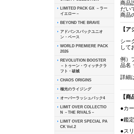
商品
LIMITED PACK GX －ラー
だい
イエロー－
商品
BEYOND THE BRAVE
【ア
アドバンスパックユニオ
ン・ベース
シー
WORLD PREMIERE PACK
して
2026
例）
REVOLUTION BOOSTER
品名
－トゥーン・ウィッチクラ
フト・破械
詳細
CHAOS ORIGINS
極光のライジング
【商
オーバーラッシュパック4
LIMIT OVER COLLECTIO
●カ
N －THE RIVALS－
●鑑
LIMIT OVER SPECIAL PA
CK Vol.2
●ス