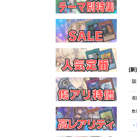
[新
販
在
数