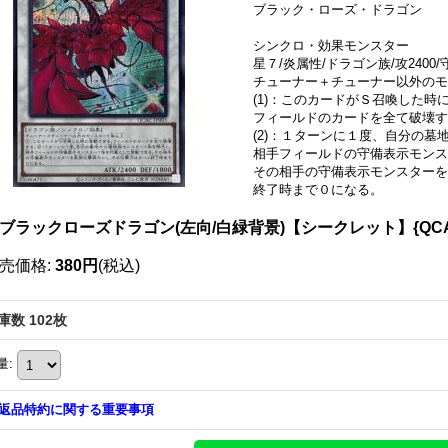
ブラック・ローズ・ドラゴン
シンクロ・効果モンスター
星７/炎属性/ドラゴン族/攻2400/守
チューナー＋チューナー以外のモ
(1)：このカードがＳ召喚した時
フィールドのカードを全て破壊す
(2)：１ターンに１度、自分の
相手フィールドの守備表示モンス
その相手の守備表示モンスターを
終了時まで０になる。
]ブラックローズドラゴン(左向/白緑背景)【シークレット】{QCA
売価格
:
380円
(税込)
庫数 102枚
量
:
返品特約に関する重要事項