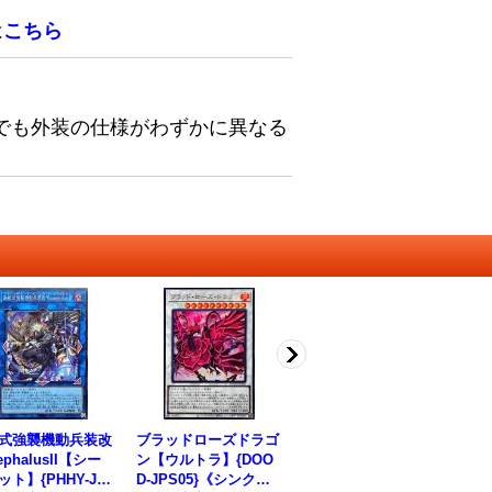
は
こちら
でも外装の仕様がわずかに異なる
式強襲機動兵装改
ブラッドローズドラゴ
陽竜果フォンリー【ノ
黒
ephalusII【シー
ン【ウルトラ】{DOO
ーマル】{BODE-JP03
トラ
ット】{PHHY-JP0
D-JPS05}《シンク
1}《モンスター》
《