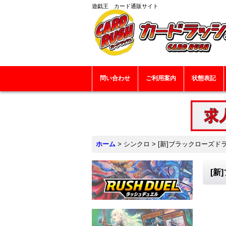
遊戯王 カード通販サイト
問い合わせ
ご利用案内
状態表記
ホーム
>
シンクロ
>
[新]ブラックローズドラ
[新