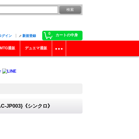
0
カートの中身
ログイン
新規登録
MTG通販
デュエマ通販
-JP003}《シンクロ》