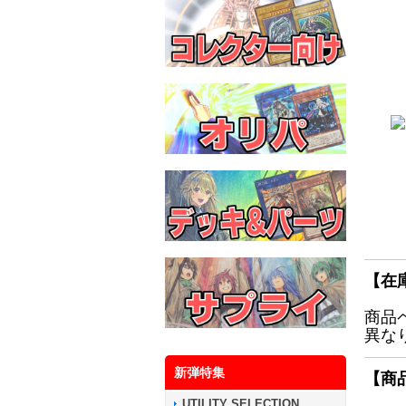
【在
商品
異な
新弾特集
【商
UTILITY SELECTION