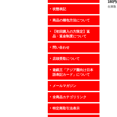
P03
180円
在庫数 
状態表記
商品の梱包方法について
【初回購入の方限定】返
品・返金制度について
問い合わせ
店頭受取について
遊戯王「アジア圏向け日本
語表記カード」について
メールマガジン
全商品カテゴリリンク
特定商取引法表示