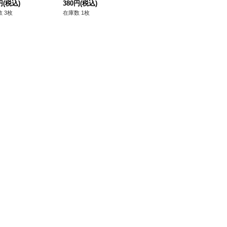
}《リンク》
円
(税込)
ロ》
380円
(税込)
80円
(税込)
28
 3枚
在庫数 1枚
在庫数 30枚
在庫