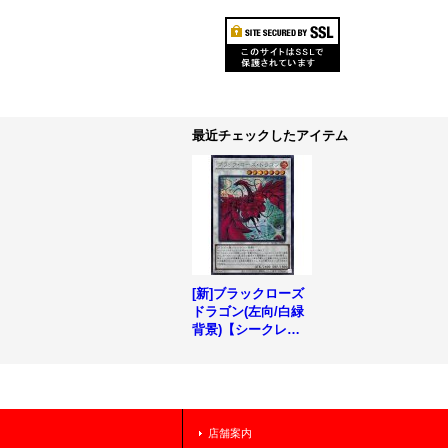
最近チェックしたアイテム
[新]ブラックローズ
ドラゴン(左向/白緑
背景)【シークレッ
ト】{QCAC-JP003}
《シンクロ》
店舗案内