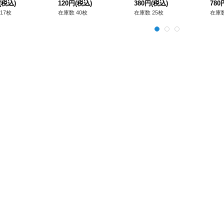
3}《シンクロ》
(税込)
120円
(税込)
ク》
380円
(税込)
48
780
17枚
在庫数 40枚
在庫数 25枚
在庫数