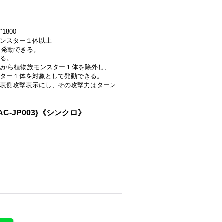
1800
ンスター１体以上
に発動できる。
る。
墓地から植物族モンスター１体を除外し、
ター１体を対象として発動できる。
表側攻撃表示にし、その攻撃力はターン
C-JP003}《シンクロ》