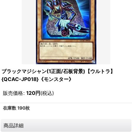
ブラックマジシャン(1正面/石板背景)【ウルトラ】
{QCAC-JP018}《モンスター》
販売価格
:
120
円
(税込)
在庫数 190枚
商品詳細