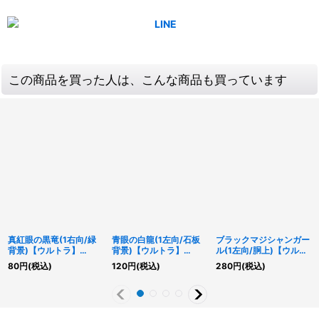
この商品を買った人は、こんな商品も買っています
真紅眼の黒竜(1右向/緑
青眼の白龍(1左向/石板
ブラックマジシャンガー
背景)【ウルトラ】
背景)【ウルトラ】
ル(1左向/胴上)【ウルト
{QCAC-JP022}《モン
{QCAC-JP021}《モン
ラ】{QCAC-JP019}
80
円
(税込)
120
円
(税込)
280
円
(税込)
スター》
スター》
《モンスター》