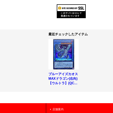
最近チェックしたアイテム
ブルーアイズカオス
MAXドラゴン(右向)
【ウルトラ】{QCAC
-JP001}《儀式》
店舗案内