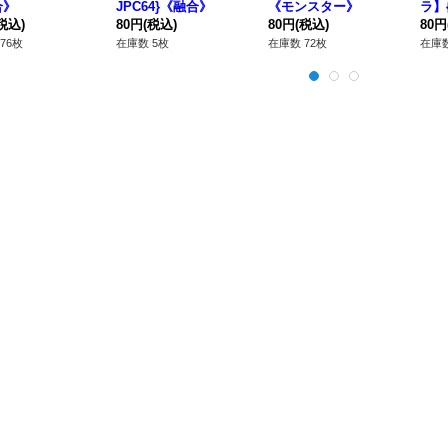
合》
JPC64}《融合》
《モンスター》
ラ】{
税込)
80円
(税込)
80円
(税込)
《融
80円
76枚
在庫数 5枚
在庫数 72枚
在庫数