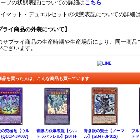
リーブの状態表記についての詳細は
こちら
レイマット・デュエルセットの状態表記についての詳細
プライ商品の外装について】
のサプライ商品の生産時期や生産場所により、同一商品
がございます。
商品を買った人は、こんな商品も買っています
眼の究極竜【ウル
青眼の双爆裂龍【ウル
青き眼の賢士【ノーマ
ブル
QCCP-JP007}
トラパラレル】{20TH-
ル】{SD47-JP012}
トド