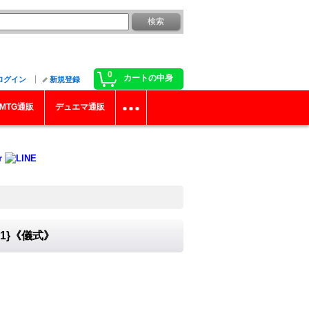
0
カートの中身
ログイン
新規登録
MTG通販
デュエマ通販
1}《儀式》