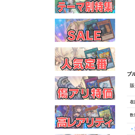
ブル
販
在
数