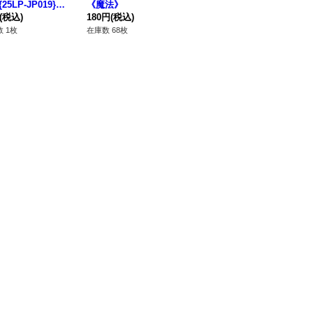
25LP-JP019}
《魔法》
ト】{QCDB-JP028}
《
合》
(税込)
180円
(税込)
《モンスター》
280円
(税込)
80
 1枚
在庫数 68枚
在庫数 50枚
在庫