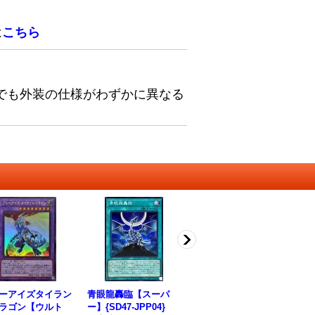
は
こちら
でも外装の仕様がわずかに異なる
ーアイズタイラン
青眼龍轟臨【スーパ
ブルーアイズジェット
藍
ラゴン【ウルト
ー】{SD47-JPP04}
ドラゴン【シークレッ
ー】