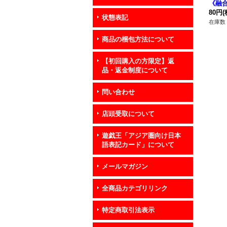
《融
80円
(
状態表記
在庫数 
商品の梱包方法について
【初回購入の方限定】返
品・返金制度について
問い合わせ
店頭受取について
遊戯王「アジア圏向け日本
語表記カード」について
メールマガジン
全商品カテゴリリンク
特定商取引法表示