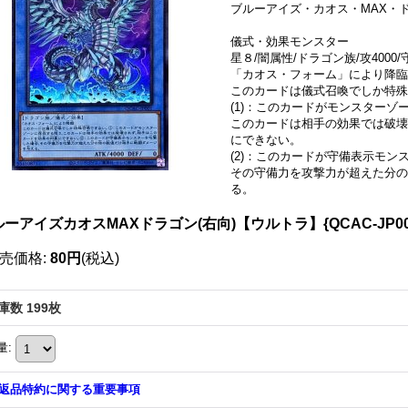
ブルーアイズ・カオス・MAX・
儀式・効果モンスター
星８/闇属性/ドラゴン族/攻4000/守
「カオス・フォーム」により降臨
このカードは儀式召喚でしか特
(1)：このカードがモンスターゾ
このカードは相手の効果では破壊
にできない。
(2)：このカードが守備表示モン
その守備力を攻撃力が超えた分の
る。
ーアイズカオスMAXドラゴン(右向)【ウルトラ】{QCAC-JP0
売価格
:
80円
(税込)
庫数 199枚
量
:
返品特約に関する重要事項