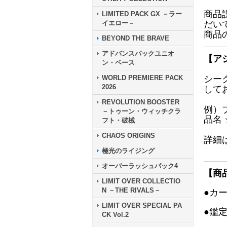
商品
LIMITED PACK GX －ラー
イエロー－
だい
商品
BEYOND THE BRAVE
アドバンスパックユニオ
【ア
ン・ベース
WORLD PREMIERE PACK
シー
2026
して
REVOLUTION BOOSTER
例）
－トゥーン・ウィッチクラ
品名
フト・破械
CHAOS ORIGINS
詳細
極光のライジング
オーバーラッシュパック4
【商
LIMIT OVER COLLECTIO
N －THE RIVALS－
●カ
LIMIT OVER SPECIAL PA
●鑑
CK Vol.2