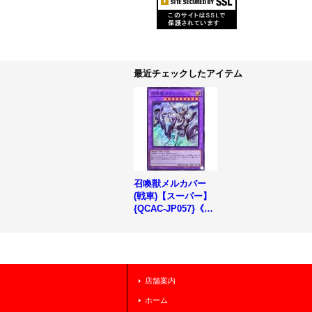
最近チェックしたアイテム
召喚獣メルカバー
(戦車)【スーパー】
{QCAC-JP057}《融
合》
店舗案内
ホーム