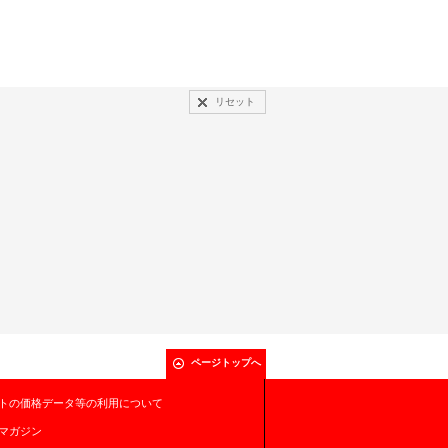
リセット
ページトップへ
トの価格データ等の利用について
マガジン