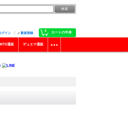
0
カートの中身
ログイン
新規登録
MTG通販
デュエマ通販