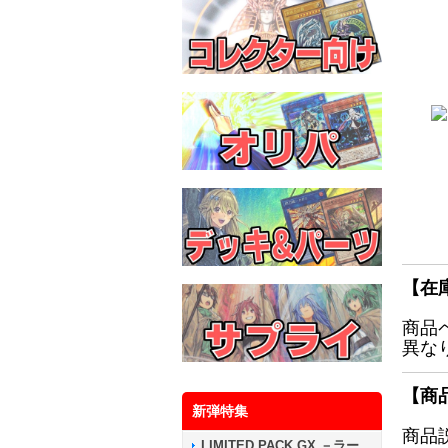
【在
商品
異な
【商
新弾特集
商品
LIMITED PACK GX －ラー