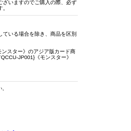
ございますのでご購入の際、必ず
す。
している場合を除き、商品を区別
}《モンスター》のアジア版カード商
CU-JP001}《モンスター》
い。