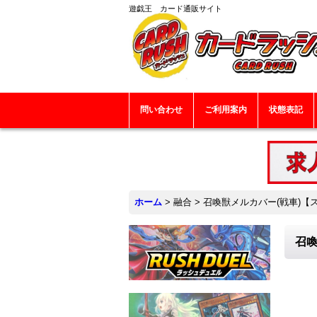
遊戯王 カード通販サイト
問い合わせ
ご利用案内
状態表記
ホーム
>
融合
>
召喚獣メルカバー(戦車)【スー
召喚