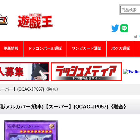
更新情報
ドラゴンボール通販
ワンピカード通販
ポケカ通販
パー】{QCAC-JP057}《融合》
獣メルカバー(戦車)【スーパー】{QCAC-JP057}《融合》