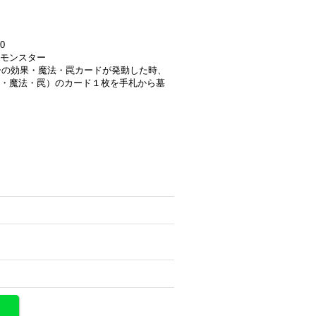
0
モンスター
ターの効果・魔法・罠カードが発動した時、
・魔法・罠）のカード１枚を手札から墓