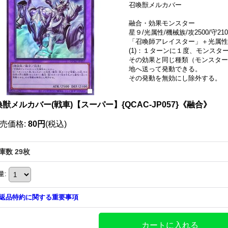
召喚獣メルカバー
融合・効果モンスター
星９/光属性/機械族/攻2500/守210
「召喚師アレイスター」＋光属性
(1)：１ターンに１度、モンス
その効果と同じ種類（モンスター
地へ送って発動できる。
その発動を無効にし除外する。
獣メルカバー(戦車)【スーパー】{QCAC-JP057}《融合》
売価格
:
80円
(税込)
庫数 29枚
量
:
返品特約に関する重要事項