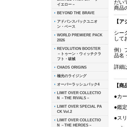
だい
イエロー－
商品
BEYOND THE BRAVE
【ア
アドバンスパックユニオ
ン・ベース
シー
WORLD PREMIERE PACK
して
2026
REVOLUTION BOOSTER
例）
－トゥーン・ウィッチクラ
品名
フト・破械
詳細
CHAOS ORIGINS
極光のライジング
オーバーラッシュパック4
【商
LIMIT OVER COLLECTIO
●カ
N －THE RIVALS－
LIMIT OVER SPECIAL PA
●鑑
CK Vol.2
●ス
LIMIT OVER COLLECTIO
N －THE HEROES－