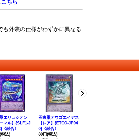
は
こちら
でも外装の仕様がわずかに異なる
獣エリュシオン
召喚獣アウゴエイデス
召喚師アレイスター
暴
ーマル】{SLF1-J
【レア】{ETCO-JP04
(杖先通常/本手前)【ウ
ー
28}《融合》
0}《融合》
ルトラ】{PAC1-JP03
JP
(税込)
80円
(税込)
0}《モンスター》
120円
(税込)
80