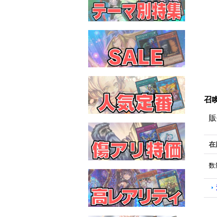
召喚
販
在
数