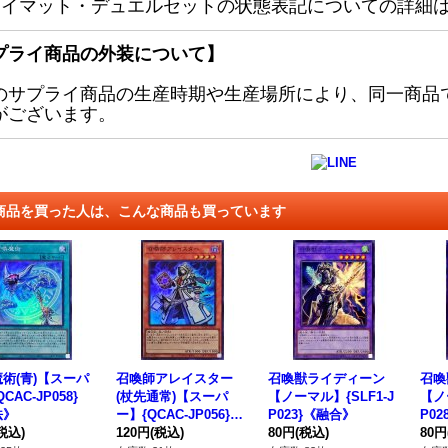
レイマット・デュエルセットの状態表記についての詳細
プライ商品の外装について】
のサプライ商品の生産時期や生産場所により、同一商品
がございます。
商品を買った人は、こんな商品も買っています
術(青)【スーパ
召喚師アレイスター
召喚獣ライディーン
召喚
CAC-JP058}
(杖先通常)【スーパ
【ノーマル】{SLF1-J
【ノ
法》
ー】{QCAC-JP056}
P023}《融合》
P0
税込)
《モンスター》
120円
(税込)
80円
(税込)
80円