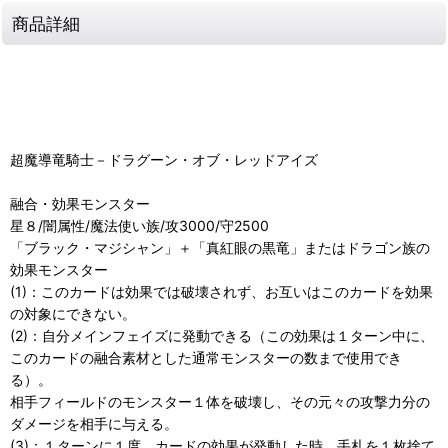
商品詳細
超魔導竜騎士－ドラグーン・オブ・レッドアイズ
融合・効果モンスター
星８/闇属性/魔法使い族/攻3000/守2500
「ブラック・マジシャン」＋「真紅眼の黒竜」またはドラゴン族の
効果モンスター
(1)：このカードは効果では破壊されず、お互いはこのカードを効果
の対象にできない。
(2)：自分メインフェイズに発動できる（この効果は１ターン中に、
このカードの融合素材とした通常モンスターの数まで使用でき
る）。
相手フィールドのモンスター１体を破壊し、その元々の攻撃力分の
ダメージを相手に与える。
(3)：１ターンに１度、カードの効果が発動した時、手札を１枚捨て