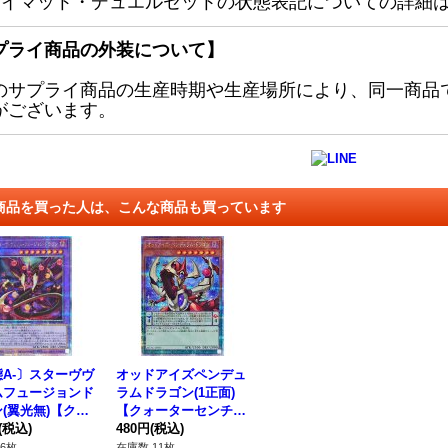
レイマット・デュエルセットの状態表記についての詳細
プライ商品の外装について】
のサプライ商品の生産時期や生産場所により、同一商品
がございます。
商品を買った人は、こんな商品も買っています
A-〕スターヴヴ
オッドアイズペンデュ
ムフュージョンド
ラムドラゴン(1正面)
(翼光無)【クォ
【クォーターセンチュ
ーセンチュリーシ
(税込)
リーシークレット】{Q
480円
(税込)
ット】{QCAC-J
CAC-JP035}《モンス
6枚
在庫数 11枚