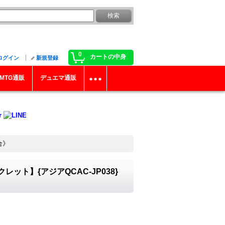
0
カートの中身
ログイン
新規登録
MTG通販
デュエマ通販
合》
ト】{アジアQCAC-JP038}