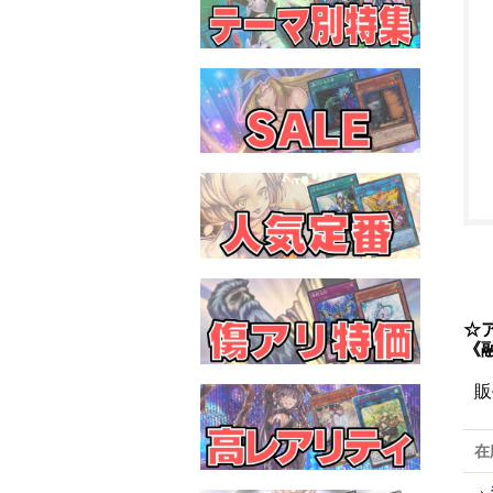
☆
《
販
在