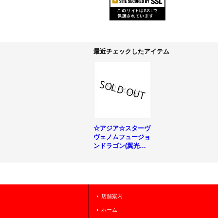
最近チェックしたアイテム
☆アジア☆スターヴ
ヴェノムフュージョ
ンドラゴン(翼光無)
【シークレット】
{アジアQCAC-JP03
8}《融合》
店舗案内
ホーム