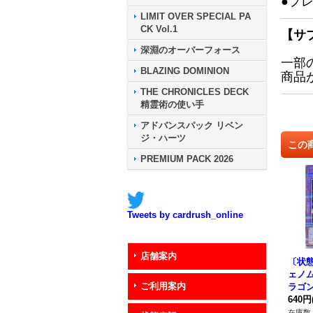
●プ
LIMIT OVER SPECIAL PA
CK Vol.1
【サ
深淵のオーバーフォース
一部
BLAZING DOMINION
商品
THE CHRONICLES DECK
精霊術の使い手
アドバンスパック リベン
ジ・ハーツ
この
PREMIUM PACK 2026
Tweets by cardrush_online
店舗案内
〔状態
ェノ
ご利用案内
ラゴン
ータ
640円
ークレ
在庫数 