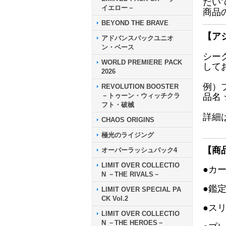
だい
イエロー－
商品
BEYOND THE BRAVE
【ア
アドバンスパックユニオ
ン・ベース
シー
WORLD PREMIERE PACK
して
2026
例）
REVOLUTION BOOSTER
－トゥーン・ウィッチクラ
品名
フト・破械
詳細
CHAOS ORIGINS
極光のライジング
【商
オーバーラッシュパック4
LIMIT OVER COLLECTIO
●カ
N －THE RIVALS－
●鑑
LIMIT OVER SPECIAL PA
CK Vol.2
●ス
LIMIT OVER COLLECTIO
N －THE HEROES－