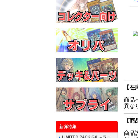
【在
商品
異な
【商
新弾特集
商品
LIMITED PACK GX －ラー