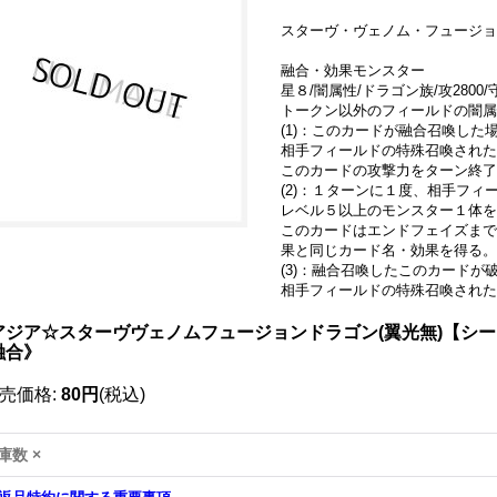
スターヴ・ヴェノム・フュージョ
融合・効果モンスター
星８/闇属性/ドラゴン族/攻2800/守
トークン以外のフィールドの闇属
(1)：このカードが融合召喚した
相手フィールドの特殊召喚された
このカードの攻撃力をターン終了
(2)：１ターンに１度、相手フィ
レベル５以上のモンスター１体
このカードはエンドフェイズまで
果と同じカード名・効果を得る。
(3)：融合召喚したこのカード
相手フィールドの特殊召喚された
アジア☆スターヴヴェノムフュージョンドラゴン(翼光無)【シークレ
融合》
売価格
:
80円
(税込)
庫数 ×