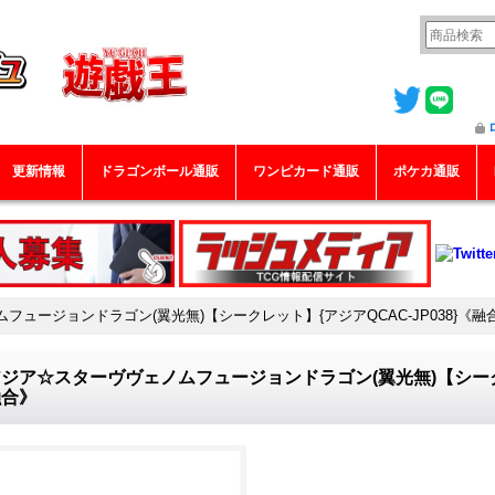
更新情報
ドラゴンボール通販
ワンピカード通販
ポケカ通販
ュージョンドラゴン(翼光無)【シークレット】{アジアQCAC-JP038}《融
ジア☆スターヴヴェノムフュージョンドラゴン(翼光無)【シークレッ
融合》