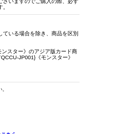
ございますのでご購入の際、必ず
す。
している場合を除き、商品を区別
}《モンスター》のアジア版カード商
CU-JP001}《モンスター》
い。