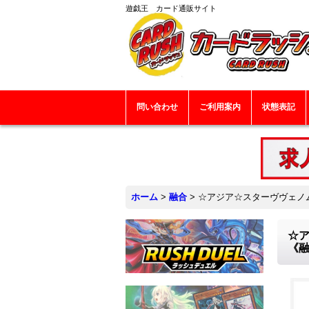
遊戯王 カード通販サイト
問い合わせ
ご利用案内
状態表記
ホーム
>
融合
>
☆アジア☆スターヴヴェノムフ
☆ア
《