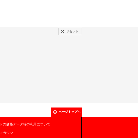
リセット
ページトップへ
トの価格データ等の利用について
マガジン