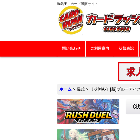
遊戯王 カード通販サイト
問い合わせ
ご利用案内
状態表記
ホーム
>
儀式
>
〔状態A-〕[新]ブルーアイズ
〔状