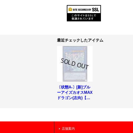
最近チェックしたアイテム
〔状態A-〕[新]ブル
ーアイズカオスMAX
ドラゴン(左向)【シ
ークレット】{QCAC
-JP001}《儀式》
店舗案内