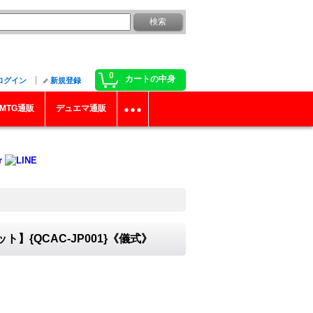
0
カートの中身
ログイン
新規登録
MTG通販
デュエマ通販
】{QCAC-JP001}《儀式》