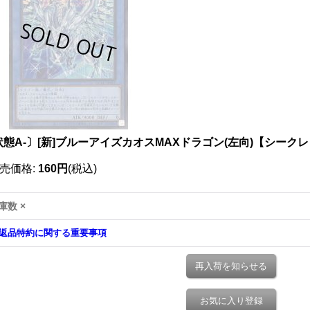
態A-〕[新]ブルーアイズカオスMAXドラゴン(左向)【シークレット
売価格
:
160円
(税込)
庫数 ×
返品特約に関する重要事項
再入荷を知らせる
お気に入り登録