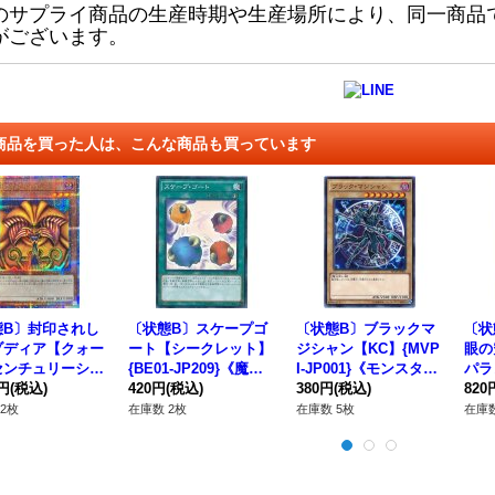
のサプライ商品の生産時期や生産場所により、同一商品
がございます。
商品を買った人は、こんな商品も買っています
態B〕封印されし
〔状態B〕スケープゴ
〔状態B〕ブラックマ
〔状
ゾディア【クォー
ート【シークレット】
ジシャン【KC】{MVP
眼の
センチュリーシー
{BE01-JP209}《魔
I-JP001}《モンスタ
パラレ
ト】{TDPP-JP0
0円
(税込)
法》
420円
(税込)
ー》
380円
(税込)
01
820
《モンスター》
2枚
在庫数 2枚
在庫数 5枚
在庫数