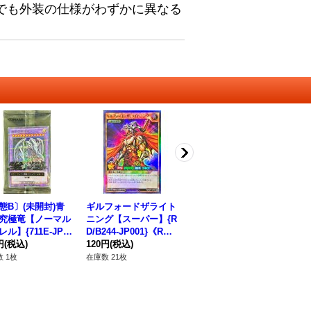
でも外装の仕様がわずかに異なる
態B〕(未開封)青
ギルフォードザライト
〔状態B〕心宿りし青
〔
究極竜【ノーマル
ニング【スーパー】{R
眼竜【レリーフ】{RO
ド
ル】{711E-JP0
D/B244-JP001}《RD
TA-JP004}《モンスタ
裁
}《融合》
円
(税込)
モンスター》
120円
(税込)
ー》
380円
(税込)
チ
62
ト】
 1枚
在庫数 21枚
在庫数 3枚
在庫
《