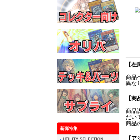
【在
商品
異な
【商
商品
だい
商品
新弾特集
【ア
UTILITY SELECTION