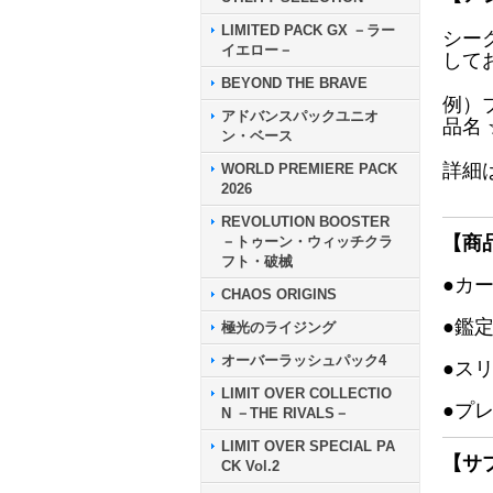
LIMITED PACK GX －ラー
シー
イエロー－
して
BEYOND THE BRAVE
例）
アドバンスパックユニオ
品名
ン・ベース
詳細
WORLD PREMIERE PACK
2026
REVOLUTION BOOSTER
【商
－トゥーン・ウィッチクラ
フト・破械
●カ
CHAOS ORIGINS
●鑑
極光のライジング
オーバーラッシュパック4
●ス
LIMIT OVER COLLECTIO
●プ
N －THE RIVALS－
LIMIT OVER SPECIAL PA
【サ
CK Vol.2