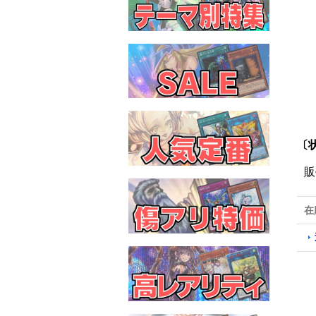
〔状
販
在