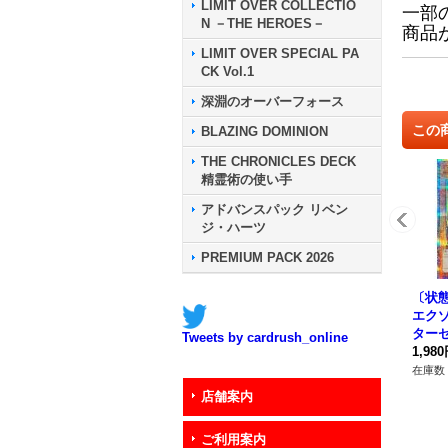
LIMIT OVER COLLECTIO
一部
N －THE HEROES－
商品
LIMIT OVER SPECIAL PA
CK Vol.1
深淵のオーバーフォース
この
BLAZING DOMINION
THE CHRONICLES DECK
精霊術の使い手
アドバンスパック リベン
ジ・ハーツ
PREMIUM PACK 2026
〔状
エク
ター
Tweets by cardrush_online
クレッ
1,98
09}
在庫数 
店舗案内
ご利用案内