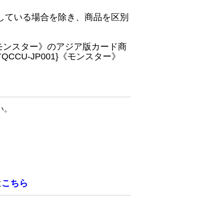
している場合を除き、商品を区別
}《モンスター》のアジア版カード商
CU-JP001}《モンスター》
い。
は
こちら