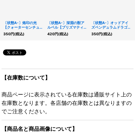
〔状態A-〕烙印の光
〔状態A-〕深淵の獣ア
〔状態A-〕オッドアイ
【クォーターセンチュリ
ルベル【プリズマティッ
ズペンデュラムドラゴン
ーシークレット】
クシークレット】
(3右向)【クォーターセ
350
円
(税込)
420
円
(税込)
350
円
(税込)
{CF01-JP162}《魔法》
{CYAC-JP008}《モン
ンチュリーシークレッ
スター》
ト】{QCAC-JP035}
《モンスター》
【在庫数について】
商品ページに表示されている在庫数は通販サイト上の
在庫数となります。各店舗の在庫数とは異なりますの
でご注意ください。
【商品名と商品画像について】