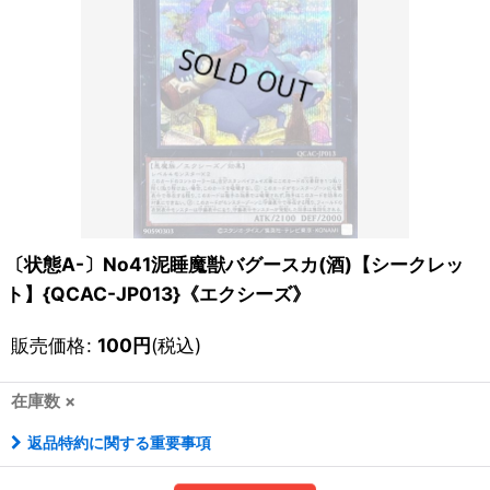
〔状態A-〕No41泥睡魔獣バグースカ(酒)【シークレッ
ト】{QCAC-JP013}《エクシーズ》
販売価格
:
100
円
(税込)
在庫数 ×
返品特約に関する重要事項