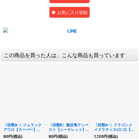
お気に入り登録
この商品を買った人は、こんな商品も買っています
〔状態A-〕ジュラック
〔状態B〕嵐征竜テンペ
〔状態A-〕ドラゴンメ
アウロ【スーパー】
スト【シークレット】
イドラティス(ロゴ)【シ
{19TP-JP101}《モンス
{20TH-JPC83}《モン
ークレット】{QCTB-
80
円
(税込)
80
円
(税込)
1,120
円
(税込)
ター》
スター》
JP002}《融合》