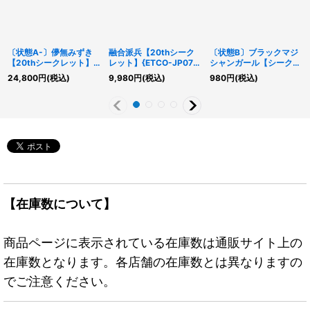
〔状態A-〕儚無みずき
融合派兵【20thシーク
〔状態B〕ブラックマジ
【20thシークレット】
レット】{ETCO-JP071}
シャンガール【シークレ
{DANE-JP025}《モン
《魔法》
ット】{QCDB-JP008}
24,800
円
(税込)
9,980
円
(税込)
980
円
(税込)
スター》
《モンスター》
【在庫数について】
商品ページに表示されている在庫数は通販サイト上の
在庫数となります。各店舗の在庫数とは異なりますの
でご注意ください。