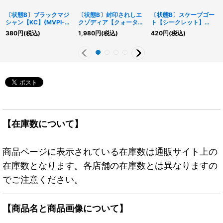
〔状態B〕ブラックマジ
〔状態B〕封印されしエ
〔状態B〕スケープゴー
シャン【KC】{MVPI-
クゾディア【クォーター
ト【シークレット】
JP001}《モンスター》
センチュリーシークレッ
{BE01-JP209}《魔法》
380
円
(税込)
1,980
円
(税込)
420
円
(税込)
ト】{TDPP-JP009}
《モンスター》
【在庫数について】
商品ページに表示されている在庫数は通販サイト上の
在庫数となります。各店舗の在庫数とは異なりますの
でご注意ください。
【商品名と商品画像について】