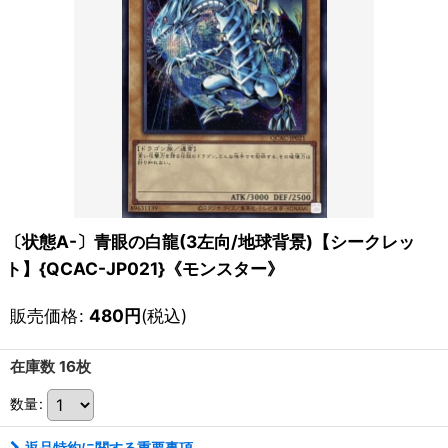
〔状態A-〕青眼の白龍(3左向/地球背景)【シークレッ
ト】{QCAC-JP021}《モンスター》
販売価格
:
480
円
(税込)
在庫数 16枚
数量
:
返品特約に関する重要事項