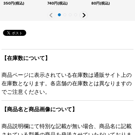
SPECIALREDVer.】
{SUDA-JP036}《融
《魔法》
350
円
(税込)
740
円
(税込)
80
円
(税込)
{24PP-JP006}《魔
合》
法》
【在庫数について】
商品ページに表示されている在庫数は通販サイト上の
在庫数となります。各店舗の在庫数とは異なりますの
でご注意ください。
【商品名と商品画像について】
商品説明欄にて特別な記載が無い場合、商品名に記載
されている型番の商品を発送させていただいておりま