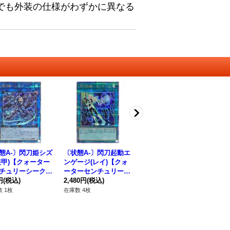
でも外装の仕様がわずかに異なる
態A-〕閃刀姫シズ
〔状態A-〕閃刀起動エ
〔状態A-〕ENエンゲ
〔
装甲)【クォーター
ンゲージ(レイ)【クォ
ージネオスペース【プ
【
チュリーシークレ
ーターセンチュリーシ
リズマティックシーク
ト】
{QCAC-JP060}
円
(税込)
ークレット】{QCAC-J
2,480円
(税込)
レット】{POTE-JP05
1,180円
(税込)
《
38
ンク》
P061}《魔法》
1}《魔法》
 1枚
在庫数 4枚
在庫数 19枚
在庫