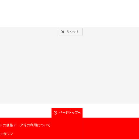
リセット
ページトップへ
トの価格データ等の利用について
マガジン