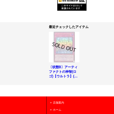
最近チェックしたアイテム
〔状態B〕アーティ
ファクトの神智(ロ
ゴ)【ウルトラ】{TD
S2-JP036}《罠》
店舗案内
ホーム