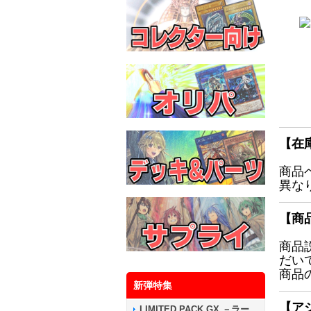
【在
商品
異な
【商
商品
だい
商品
新弾特集
【ア
LIMITED PACK GX －ラー