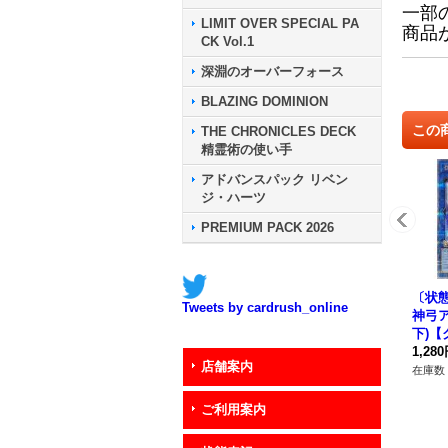
一部
LIMIT OVER SPECIAL PA
商品
CK Vol.1
深淵のオーバーフォース
BLAZING DOMINION
この
THE CHRONICLES DECK
精霊術の使い手
アドバンスパック リベン
ジ・ハーツ
PREMIUM PACK 2026
〔状態
Tweets by cardrush_online
神弓
下)
チュ
1,28
店舗案内
ト】{Q
在庫数 
《リ
ご利用案内