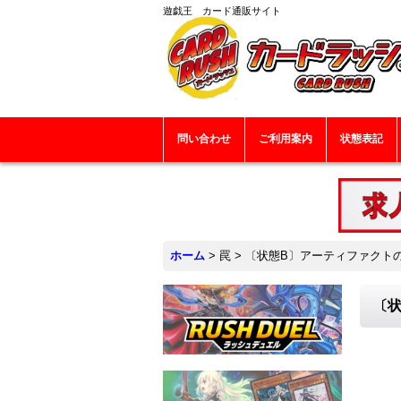
遊戯王 カード通販サイト
問い合わせ
ご利用案内
状態表記
ホーム
>
罠
>
〔状態B〕アーティファクトの神智
〔状