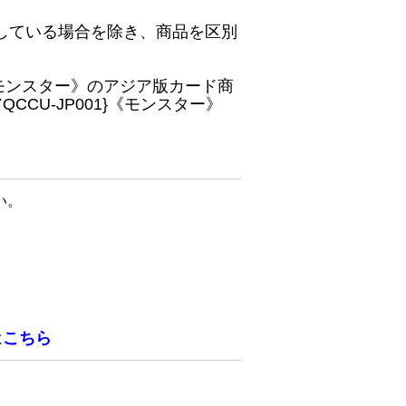
している場合を除き、商品を区別
}《モンスター》のアジア版カード商
CU-JP001}《モンスター》
い。
は
こちら