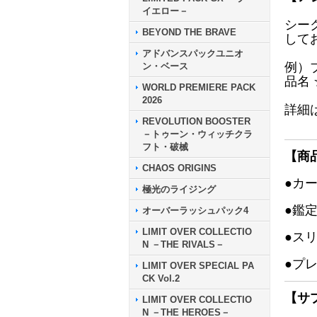
イエロー－
シー
BEYOND THE BRAVE
して
アドバンスパックユニオ
例）
ン・ベース
品名
WORLD PREMIERE PACK
2026
詳細
REVOLUTION BOOSTER
－トゥーン・ウィッチクラ
フト・破械
【商
CHAOS ORIGINS
●カ
極光のライジング
●鑑
オーバーラッシュパック4
LIMIT OVER COLLECTIO
●ス
N －THE RIVALS－
●プ
LIMIT OVER SPECIAL PA
CK Vol.2
【サ
LIMIT OVER COLLECTIO
N －THE HEROES－