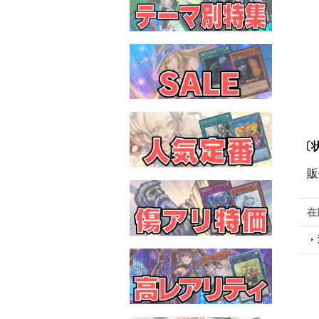
〔状
販
在