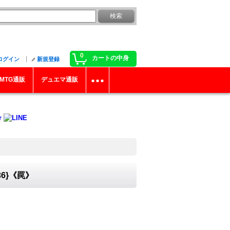
0
カートの中身
ログイン
新規登録
MTG通販
デュエマ通販
6}《罠》