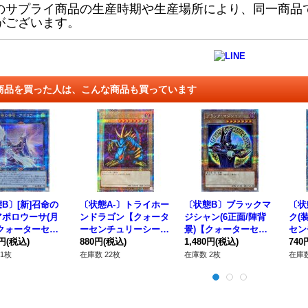
のサプライ商品の生産時期や生産場所により、同一商品
がございます。
商品を買った人は、こんな商品も買っています
B〕[新]召命の
〔状態A-〕トライホー
〔状態B〕ブラックマ
〔状
アポロウーサ(月
ンドラゴン【クォータ
ジシャン(6正面/陣背
ク(
【クォーターセン
ーセンチュリーシーク
景)【クォーターセン
セン
リーシークレッ
0円
(税込)
レット】{TDPP-JP01
880円
(税込)
チュリーシークレッ
1,480円
(税込)
ット】
740
CAC-JP075}
3}《モンスター》
ト】{QCAC-JP018}
《リ
1枚
在庫数 22枚
在庫数 2枚
在庫数
ンク》
《モンスター》