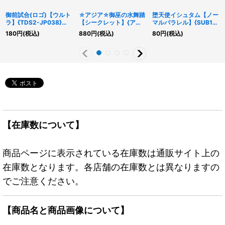
御前試合(ロゴ)【ウルト
☆アジア☆御巫の水舞踏
堕天使イシュタム【ノー
ラ】{TDS2-JP038}
【シークレット】{アジ
マルパラレル】{SUB1-
《罠》
アTTP1-JP069}《魔
JP009}《モンスター》
180
円
(税込)
880
円
(税込)
80
円
(税込)
法》
【在庫数について】
商品ページに表示されている在庫数は通販サイト上の
在庫数となります。各店舗の在庫数とは異なりますの
でご注意ください。
【商品名と商品画像について】