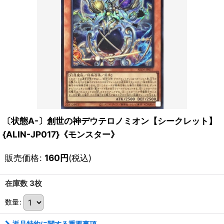
〔状態A-〕創世の神デウテロノミオン【シークレット】
{ALIN-JP017}《モンスター》
販売価格
:
160
円
(税込)
在庫数 3枚
数量
:
返品特約に関する重要事項