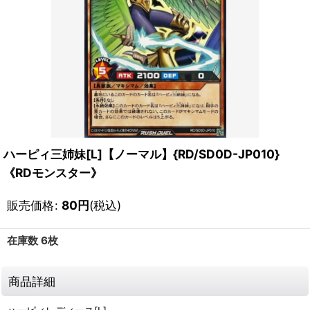
ハーピィ三姉妹[L]【ノーマル】{RD/SD0D-JP010}
《RDモンスター》
販売価格
:
80
円
(税込)
在庫数 6枚
商品詳細