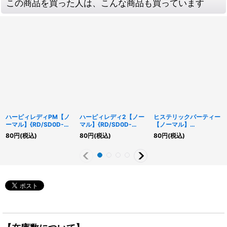
この商品を買った人は、こんな商品も買っています
ハーピィレディPM【ノ
ハーピィレディ2【ノー
ヒステリックパーティー
ーマル】{RD/SD0D-
マル】{RD/SD0D-
【ノーマル】
JP017}《RDモンスタ
JP014}《RDモンスタ
{RD/SD0D-JP035}
80
円
(税込)
80
円
(税込)
80
円
(税込)
ー》
ー》
《RD罠》