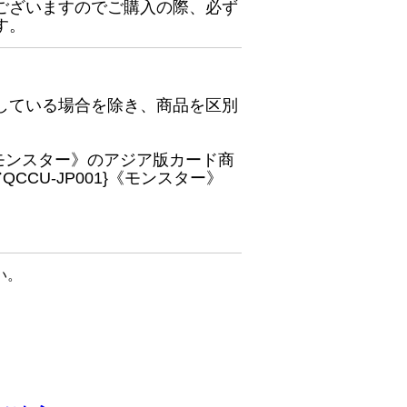
ございますのでご購入の際、必ず
す。
している場合を除き、商品を区別
}《モンスター》のアジア版カード商
CU-JP001}《モンスター》
い。