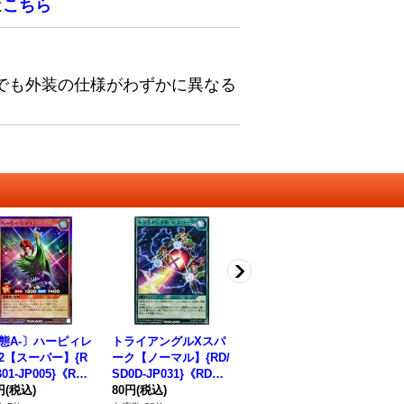
は
こちら
でも外装の仕様がわずかに異なる
態A-〕ハーピィレ
トライアングルXスパ
ハーピィカーラ【ノー
賢
2【スーパー】{R
ーク【ノーマル】{RD/
マル】{RD/SD0D-JP0
マ
B01-JP005}《RD
SD0D-JP031}《RD魔
20}《RDモンスター》
D0
スター》
円
(税込)
法》
80円
(税込)
80円
(税込)
ス
30