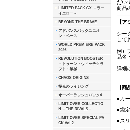
だい
商品
LIMITED PACK GX －ラー
イエロー－
【ア
BEYOND THE BRAVE
アドバンスパックユニオ
シー
ン・ベース
して
WORLD PREMIERE PACK
2026
例）
品名
REVOLUTION BOOSTER
－トゥーン・ウィッチクラ
詳細
フト・破械
CHAOS ORIGINS
極光のライジング
【商
オーバーラッシュパック4
●カ
LIMIT OVER COLLECTIO
N －THE RIVALS－
●鑑
LIMIT OVER SPECIAL PA
●ス
CK Vol.2