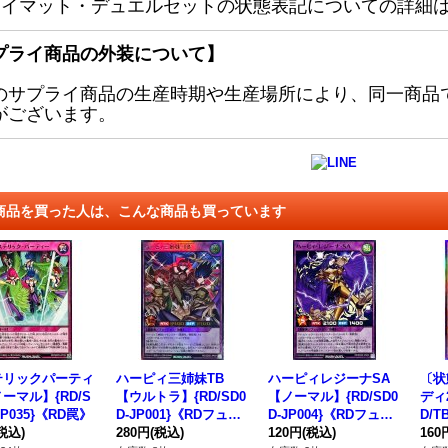
レイマット・デュエルセットの状態表記についての詳細
プライ商品の外装について】
のサプライ商品の生産時期や生産場所により、同一商品
がございます。
商品を買った人は、こんな商品も買っています
テリックパーティ
ハーピィ三姉妹TB
ハーピィレジーナSA
〔状
ーマル】{RD/S
【ウルトラ】{RD/SD0
【ノーマル】{RD/SD0
ディ
JP035}《RD罠》
D-JP001}《RDフュー
D-JP004}《RDフュー
D/T
税込)
ジョン》
280円
(税込)
ジョン》
120円
(税込)
モン
160