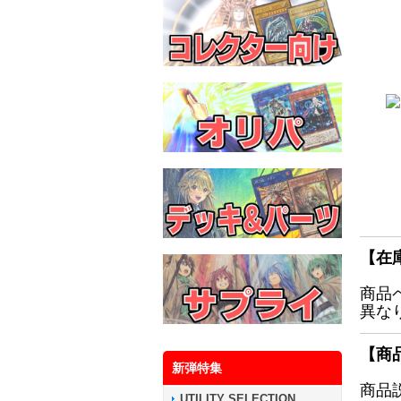
【在
商品
異な
【商
新弾特集
商品
UTILITY SELECTION