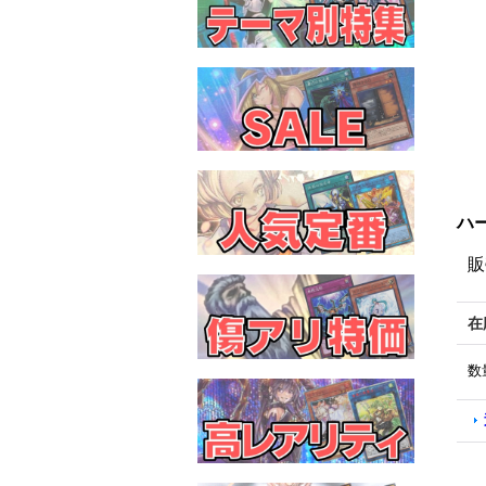
ハー
販
在
数