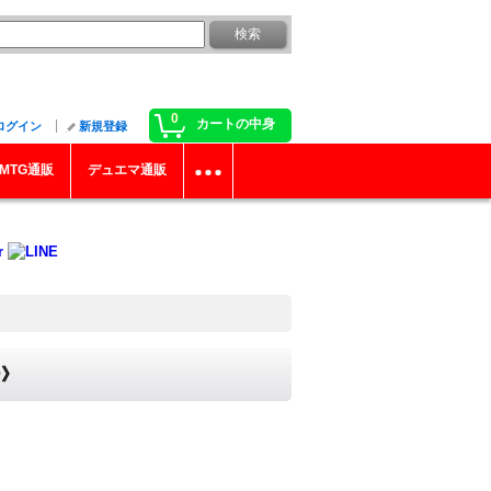
0
カートの中身
ログイン
新規登録
MTG通販
デュエマ通販
ー》