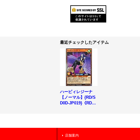
最近チェックしたアイテム
ハーピィレジーナ
【ノーマル】{RD/S
D0D-JP019}《RDモ
ンスター》
店舗案内