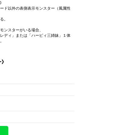
0
ード以外の表側表示モンスター（風属性
る。
常モンスターがいる場合、
レディ」または「ハーピィ三姉妹」１体
。
ー》