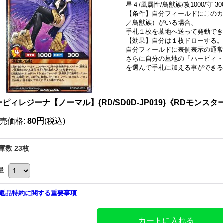
星４/風属性/鳥獣族/攻1000/守 30
【条件】自分フィールドにこのカ
／鳥獣族）がいる場合、
手札１枚を墓地へ送って発動でき
【効果】自分は１枚ドローする。
自分フィールドに表側表示の通
さらに自分の墓地の「ハーピィ・
を選んで手札に加える事ができる
ピィレジーナ【ノーマル】{RD/SD0D-JP019}《RDモンスタ
売価格
:
80円
(税込)
庫数 23枚
量
:
返品特約に関する重要事項