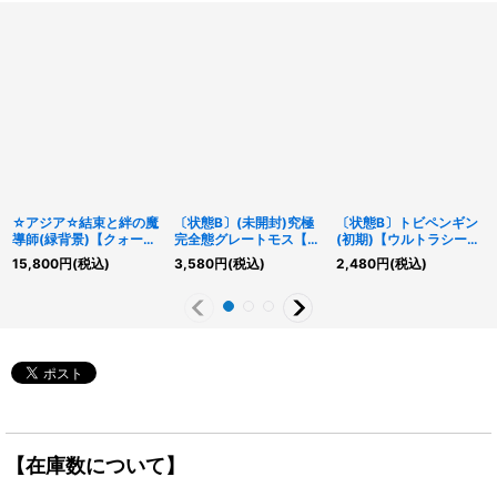
☆アジア☆結束と絆の魔
〔状態B〕(未開封)究極
〔状態B〕トビペンギン
導師(緑背景)【クォータ
完全態グレートモス【ク
(初期)【ウルトラシーク
ーセンチュリーシークレ
ォーターセンチュリーシ
レット】{-}《モンスタ
15,800
円
(税込)
3,580
円
(税込)
2,480
円
(税込)
ット】{アジアDUNE-
ークレット】{EDC1-
ー》
JP000}《モンスター》
JP001}《モンスター》
【在庫数について】