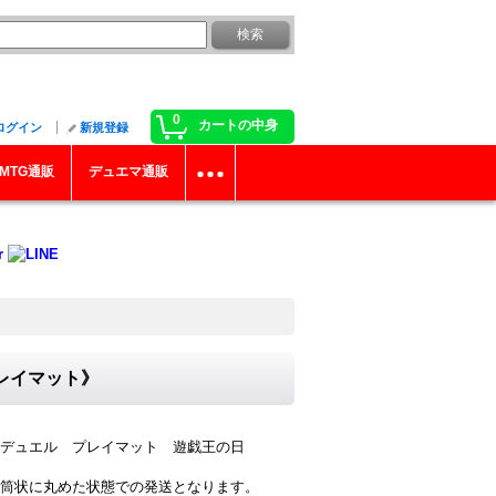
0
カートの中身
ログイン
新規登録
MTG通販
デュエマ通販
プレイマット》
デュエル プレイマット 遊戯王の日
筒状に丸めた状態での発送となります。