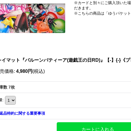
※カードと別々にご購入頂いた場
だきます。
※こちらの商品は「ゆうパケット
レイマット『バルーンバティーア(遊戯王の日RD)』【-】{-}《
売価格
:
4,980円
(税込)
庫数 7枚
量
:
返品特約に関する重要事項