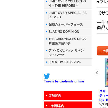
●プ
LIMIT OVER COLLECTIO
N －THE HEROES－
【サ
LIMIT OVER SPECIAL PA
CK Vol.1
一部
深淵のオーバーフォース
商品
BLAZING DOMINION
THE CHRONICLES DECK
精霊術の使い手
アドバンスパック リベン
この
ジ・ハーツ
PREMIUM PACK 2026
Tweets by cardrush_online
スリ
ティー
店舗案内
D)』1
《ス
5,98
ご利用案内