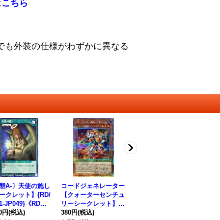
は
こちら
でも外装の仕様がわずかに異なる
態A-〕天使の施し
コードジェネレーター
コスモス姫のお戯れ
〔
ークレット】{RD/
【クォーターセンチュ
【オーバーラッシュレ
ス
1-JP049}《RD魔
リーシークレット】{Q
ア】{RD/5TH1-JP009}
セ
80円
(税込)
CCU-JP096}《モンス
380円
(税込)
《RD魔法》
24,800円
(税込)
ット
1,