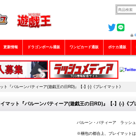
更新情報
ドラゴンボール通販
ワンピカード通販
ポケカ通販
ット『バルーンバティーア(遊戯王の日RD)』【-】{-}《プレイマット》
イマット『バルーンバティーア(遊戯王の日RD)』【-】{-}《
バルーン・バティーア ラッシュ
※梱包の都合上、プレイマットは