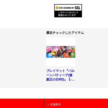
最近チェックしたアイテム
プレイマット『バル
ーンバティーア(遊
戯王の日RD)』【-】
{-}《プレイマット》
店舗案内