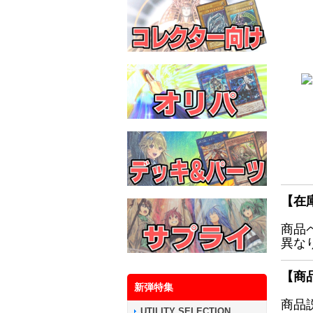
【在
商品
異な
【商
新弾特集
商品
UTILITY SELECTION