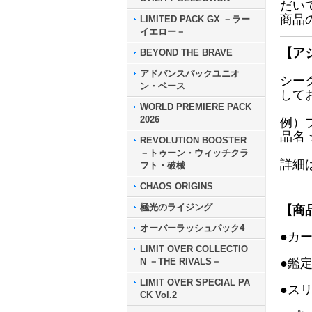
だい
商品
LIMITED PACK GX －ラー
イエロー－
【ア
BEYOND THE BRAVE
アドバンスパックユニオ
シー
ン・ベース
して
WORLD PREMIERE PACK
2026
例）
品名
REVOLUTION BOOSTER
－トゥーン・ウィッチクラ
詳細
フト・破械
CHAOS ORIGINS
極光のライジング
【商
オーバーラッシュパック4
●カ
LIMIT OVER COLLECTIO
N －THE RIVALS－
●鑑
LIMIT OVER SPECIAL PA
●ス
CK Vol.2