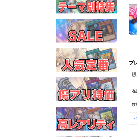
プ
販
在
数