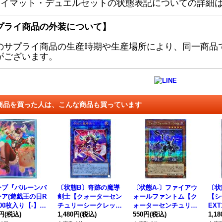
レイマット・デュエルセットの状態表記についての詳細
プライ商品の外装について】
のサプライ商品の生産時期や生産場所により、同一商品
がございます。
商品を買った人は、こんな商品も買っています
ーブ『バルーンバ
〔状態B〕奇跡の魔導
〔状態A-〕ファイアウ
〔状
ア(遊戯王の日R
剣士【クォーターセン
ォールファントム【ク
【シ
00枚入り【-】{-}
チュリーシークレッ
ォーターセンチュリー
EXT
リーブ》
0円
(税込)
ト】{AGOV-JP045}
1,480円
(税込)
シークレット】{QCC
550円
(税込)
法》
1,1